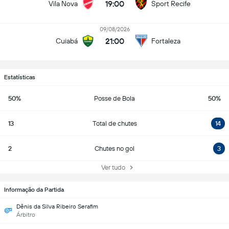
19:00
Vila Nova
Sport Recife
09/08/2026
21:00
Cuiabá
Fortaleza
Estatísticas
50%
Posse de Bola
50%
13
Total de chutes
14
2
Chutes no gol
3
Ver tudo
Informação da Partida
Dênis da Silva Ribeiro Serafim
Árbitro