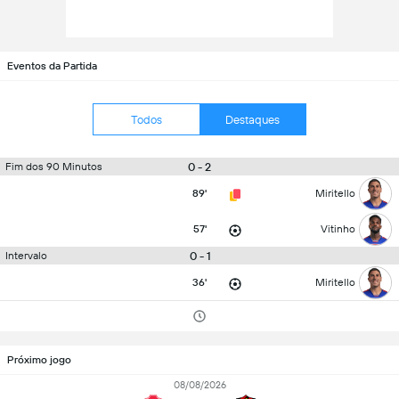
Eventos da Partida
Todos
Destaques
0 - 2
Fim dos 90 Minutos
89'
Miritello
57'
Vitinho
0 - 1
Intervalo
36'
Miritello
Próximo jogo
08/08/2026