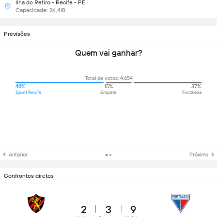
Ilha do Retiro - Recife - PE
Capacidade: 26,418
Previsões
Quem vai ganhar?
Total de votos: 4,654
48%
15%
37%
Sport Recife
Empate
Fortaleza
Anterior
Próximo
Confrontos diretos
2
3
9