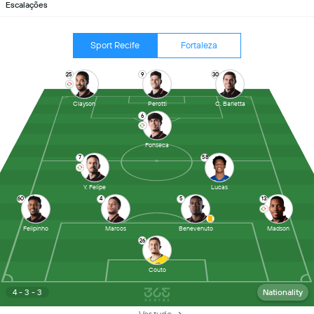
Escalações
Sport Recife
Fortaleza
25
9
30
Clayson
Perotti
C. Barletta
6
Fonseca
7
58
Y. Felipe
Lucas
60
4
5
13
Felipinho
Marcos
Benevenuto
Madson
26
Couto
4 - 3 - 3
Nationality