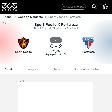
Meus Resultados
Futebol
Copa do Nordeste
Sport Recife X Fortaleza
Sport Recife X Fortaleza
Brasil, Copa do Nordeste - Semifinal
Fim
0
-
2
28/05
Sport Recife
Fortaleza
Agregado
2 - 3
Partida
Escalações
Estatísticas
Confrontos diretos
Ad