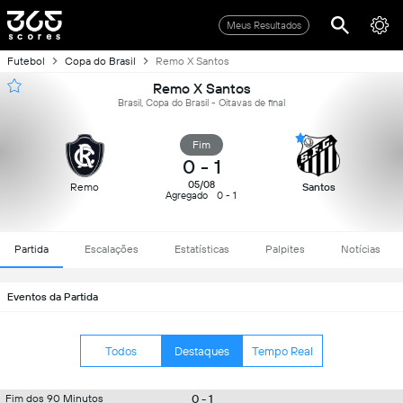
Meus Resultados
Futebol
Copa do Brasil
Remo X Santos
Remo X Santos
Brasil, Copa do Brasil - Oitavas de final
Fim
0
-
1
05/08
Remo
Santos
Agregado
0 - 1
Partida
Escalações
Estatísticas
Palpites
Notícias
Eventos da Partida
Todos
Destaques
Tempo Real
0 - 1
Fim dos 90 Minutos