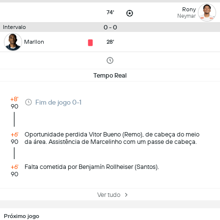
Rony
74'
Neymar
0 - 0
Intervalo
Marllon
28'
Tempo Real
+8'
Fim de jogo 0-1
90
+6'
Oportunidade perdida Vitor Bueno (Remo), de cabeça do meio
90
da área. Assistência de Marcelinho com um passe de cabeça.
+6'
Falta cometida por Benjamín Rollheiser (Santos).
90
Ver tudo
Próximo jogo