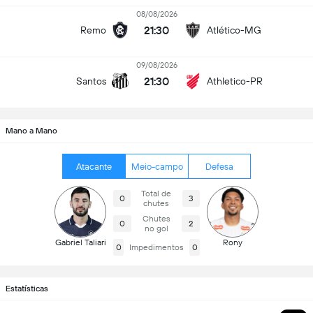
08/08/2026
21:30
Remo
Atlético-MG
09/08/2026
21:30
Santos
Athletico-PR
Mano a Mano
Atacante
Meio-campo
Defesa
Total de
0
3
chutes
Chutes
0
2
no gol
Gabriel Taliari
Rony
0
Impedimentos
0
Estatísticas