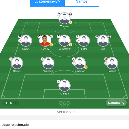
Juazeirense-BA
Santos
19
Thauan
23
15
5
8
11
Kesley
Kaway
Waguinho
Sape
Ian
6
4
3
2
Daniel
Wendell
Jamerson
Lucena
1
Calaça
4 - 5 - 1
Nationality
Ver tudo
Jogo relacionado