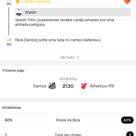
Cartão amarelo
90
Waldir
Waldir Filho (Juazeirense) recebe cartão amarelo por uma
entrada perigosa.
+6'
Pará (Santos) sofre uma falta no campo defensivo.
90
Ver tudo
Próximo jogo
09/08/2026
21:30
Santos
Athletico-PR
Estatísticas
40%
Posse de Bola
60%
7
Total de chutes
11