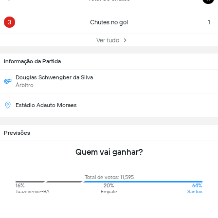
3
Chutes no gol
1
Ver tudo
Informação da Partida
Douglas Schwengber da Silva
Árbitro
Estádio Adauto Moraes
Previsões
Quem vai ganhar?
Total de votos: 11,595
16%
20%
64%
Juazeirense-BA
Empate
Santos