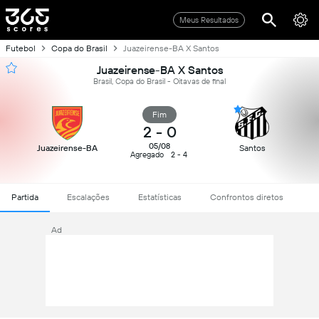
Meus Resultados
Futebol
Copa do Brasil
Juazeirense-BA X Santos
Juazeirense-BA X Santos
Brasil, Copa do Brasil - Oitavas de final
Fim
2
-
0
05/08
Juazeirense-BA
Santos
Agregado
2 - 4
Partida
Escalações
Estatísticas
Confrontos diretos
Ad