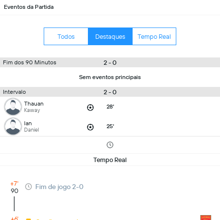
Eventos da Partida
Todos
Destaques
Tempo Real
2 - 0
Fim dos 90 Minutos
Sem eventos principais
2 - 0
Intervalo
Thauan
28'
Kaway
Ian
25'
Daniel
Tempo Real
+7'
Fim de jogo 2-0
90
+6'