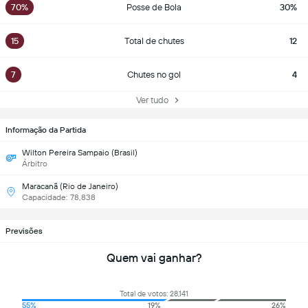
70%
Posse de Bola
30%
15
Total de chutes
12
7
Chutes no gol
4
Ver tudo
Informação da Partida
Wilton Pereira Sampaio (Brasil)
Árbitro
Maracanã (Rio de Janeiro)
Capacidade: 78,838
Previsões
Quem vai ganhar?
Total de votos: 28,141
55%
19%
26%