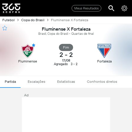
Meus Resultados
Futebol
Copa do Brasil
Fluminense X Fortaleza
Fluminense X Fortaleza
Brasil, Copa do Brasil - Quartas de final
Fim
2
-
2
17/08
Fluminense
Fortaleza
Agregado
3 - 2
Partida
Escalações
Estatísticas
Confrontos diretos
Ad