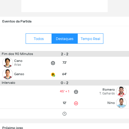
Eventos da Partida
Todos
Destaques
Tempo Real
2 - 2
Fim dos 90 Minutos
Cano
72'
Arias
Ganso
64'
0 - 2
Intervalo
Romero
45' + 1
T. Galhardo
12'
Nino
Próximo jogo