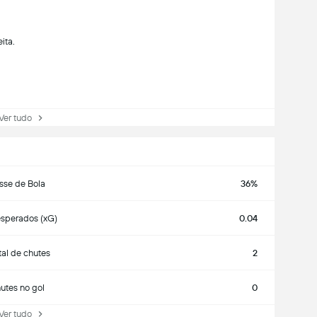
ita.
r tudo
sse de Bola
36%
esperados (xG)
0.04
tal de chutes
2
utes no gol
0
r tudo