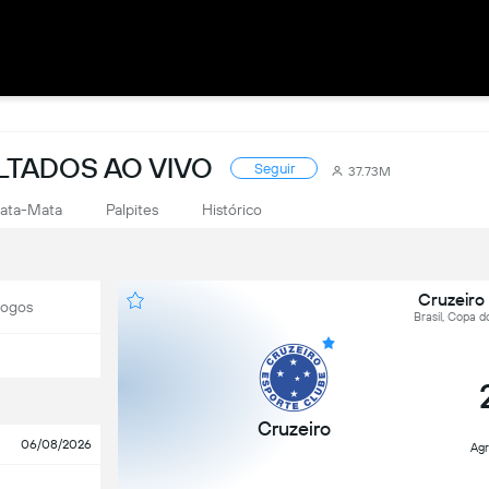
LTADOS AO VIVO
Seguir
37.73M
ata-Mata
Palpites
Histórico
Cruzeiro
Jogos
Brasil, Copa do
Cruzeiro
06/08/2026
Ag