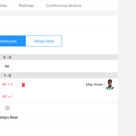
ites
Notícias
Confrontos diretos
Destaques
Tempo Real
2 - 0
86'
1 - 0
45' + 7
Max Alves
45' + 1
empo Real