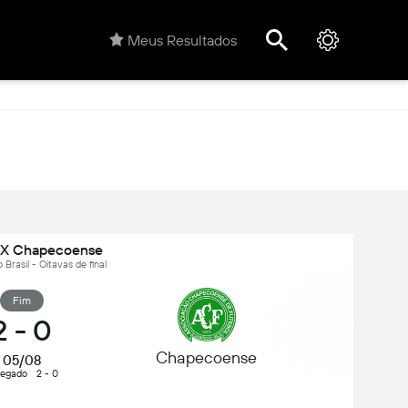
Meus Resultados
 X Chapecoense
 Brasil - Oitavas de final
Fim
2
-
0
Chapecoense
05/08
regado
2 - 0