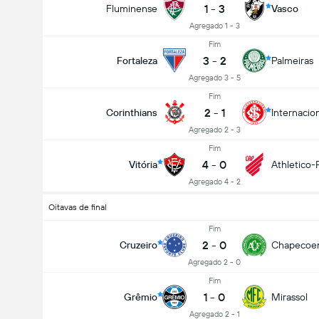
1
-
3
Fluminense
Vasco
Agregado 1 - 3
Fim
3
-
2
Fortaleza
Palmeiras
Agregado 3 - 5
Fim
2
-
1
Corinthians
Internacio
Agregado 2 - 3
Fim
4
-
0
Vitória
Athletico-
Agregado 4 - 2
Oitavas de final
Fim
2
-
0
Cruzeiro
Chapecoe
Agregado 2 - 0
Fim
1
-
0
Grêmio
Mirassol
Agregado 2 - 1