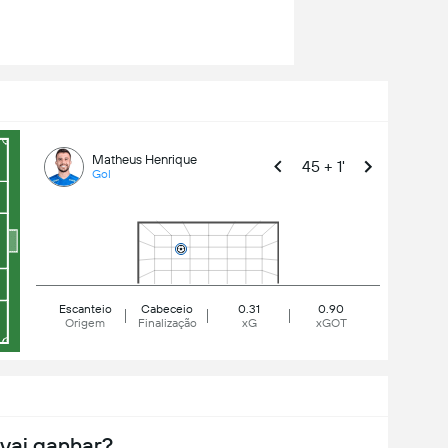
Matheus Henrique
45 + 1'
Gol
Escanteio
Cabeceio
0.31
0.90
Origem
Finalização
xG
xGOT
vai ganhar?