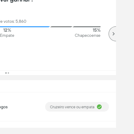
de votos: 5,860
12%
15%
Empate
Chapecoense
ogos
Cruzeiro vence ou empata