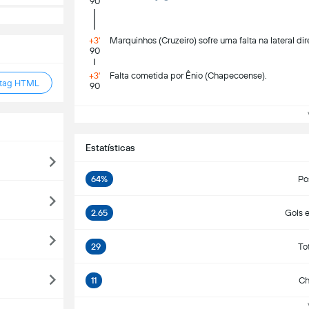
90
+3'
Marquinhos (Cruzeiro) sofre uma falta na lateral dire
90
+3'
Falta cometida por Ênio (Chapecoense).
 tag HTML
90
Ve
Estatísticas
64%
Po
2.65
Gols 
29
To
11
Ch
Ve