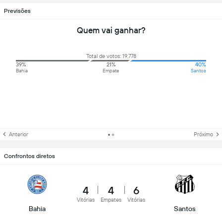
Previsões
Quem vai ganhar?
Total de votos: 19,778
39%
21%
40%
Bahia
Empate
Santos
Anterior
Próximo
Confrontos diretos
4
4
6
Vitórias
Empates
Vitórias
Bahia
Santos