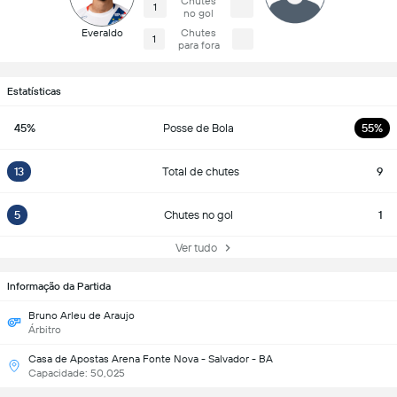
Chutes
1
no gol
Everaldo
Chutes
1
para fora
Estatísticas
45%
Posse de Bola
55%
13
Total de chutes
9
5
Chutes no gol
1
Ver tudo
Informação da Partida
Bruno Arleu de Araujo
Árbitro
Casa de Apostas Arena Fonte Nova - Salvador - BA
Capacidade: 50,025