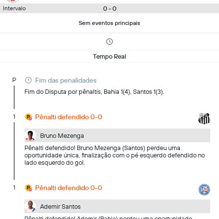
0 - 0
Intervalo
Sem eventos principais
Tempo Real
P
Fim das penalidades
Fim do Disputa por pênaltis, Bahia 1(4), Santos 1(3).
1
Pênalti defendido 0-0
Bruno Mezenga
Pênalti defendido! Bruno Mezenga (Santos) perdeu uma
oportunidade única, finalização com o pé esquerdo defendido no
lado esquerdo do gol.
1
Pênalti defendido 0-0
Ademir Santos
Pênalti defendido! Ademir (Bahia) perdeu uma oportunidade