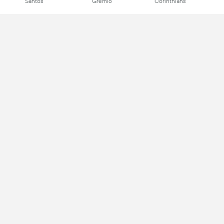
Santos
Grêmio
Corinthians