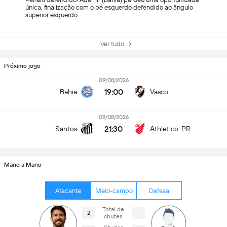
única, finalização com o pé esquerdo defendido ao ângulo
superior esquerdo.
Ver tudo
Próximo jogo
09/08/2026
19:00
Bahia
Vasco
09/08/2026
21:30
Santos
Athletico-PR
Mano a Mano
Atacante
Meio-campo
Defesa
Total de
2
chutes