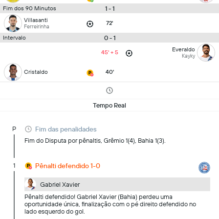
1 - 1
Fim dos 90 Minutos
Villasanti
72'
Ferreirinha
0 - 1
Intervalo
Everaldo
45' + 5
Kayky
Cristaldo
40'
Tempo Real
P
Fim das penalidades
Fim do Disputa por pênaltis, Grêmio 1(4), Bahia 1(3).
1
Pênalti defendido 1-0
Gabriel Xavier
Pênalti defendido! Gabriel Xavier (Bahia) perdeu uma
oportunidade única, finalização com o pé direito defendido no
lado esquerdo do gol.