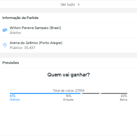
Ver tudo
Informação da Partida
Wilton Pereira Sampaio (Brasil)
Árbitro
Arena do Grêmio (Porto Alegre)
Público: 35,437
Previsões
Quem vai ganhar?
Total de votos: 27,954
61%
16%
23%
Grêmio
Empate
Bahia