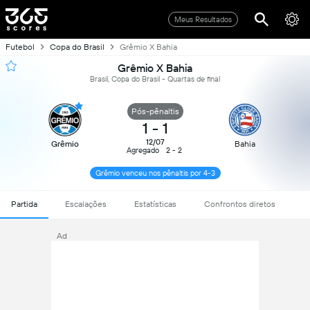
Meus Resultados
Futebol
Copa do Brasil
Grêmio X Bahia
Grêmio X Bahia
Brasil, Copa do Brasil - Quartas de final
Pós-pênaltis
1
-
1
12/07
Grêmio
Bahia
Agregado
2 - 2
Grêmio venceu nos pênaltis por 4-3
Partida
Escalações
Estatísticas
Confrontos diretos
Ad