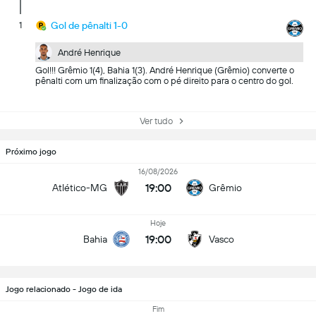
1
Gol de pênalti 1-0
André Henrique
Gol!!! Grêmio 1(4), Bahia 1(3). André Henrique (Grêmio) converte o
pênalti com um finalização com o pé direito para o centro do gol.
Ver tudo
Próximo jogo
16/08/2026
19:00
Atlético-MG
Grêmio
Hoje
19:00
Bahia
Vasco
Jogo relacionado - Jogo de ida
Fim