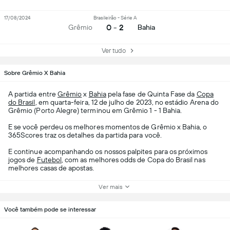
17/08/2024
Brasileirão - Série A
0 - 2
Grêmio
Bahia
Ver tudo
Sobre Grêmio X Bahia
A partida entre
Grêmio
x
Bahia
pela fase de Quinta Fase da
Copa
do Brasil
, em quarta-feira, 12 de julho de 2023, no estádio Arena do
Grêmio (Porto Alegre) terminou em Grêmio 1 - 1 Bahia.
E se você perdeu os melhores momentos de Grêmio x Bahia, o
365Scores traz os detalhes da partida para você.
E continue acompanhando os nossos palpites para os próximos
jogos de
Futebol
, com as melhores odds de Copa do Brasil nas
melhores casas de apostas.
Ver mais
Você também pode se interessar