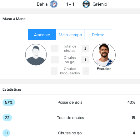
1
-
1
Bahia
Grêmio
Mano a Mano
Atacante
Meio-campo
Defesa
Total de
2
chutes
Chutes
1
no gol
Chutes
Everaldo
1
bloqueados
Estatísticas
57%
Posse de Bola
43%
22
Total de chutes
15
11
Chutes no gol
4