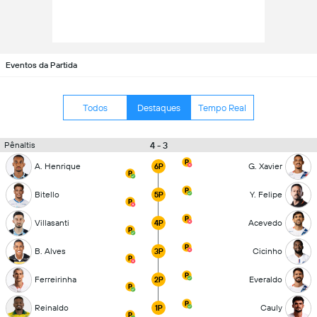
Eventos da Partida
Todos
Destaques
Tempo Real
4 - 3
Pênaltis
A. Henrique
G. Xavier
6P
Bitello
Y. Felipe
5P
Villasanti
Acevedo
4P
B. Alves
Cicinho
3P
Ferreirinha
Everaldo
2P
Reinaldo
Cauly
1P