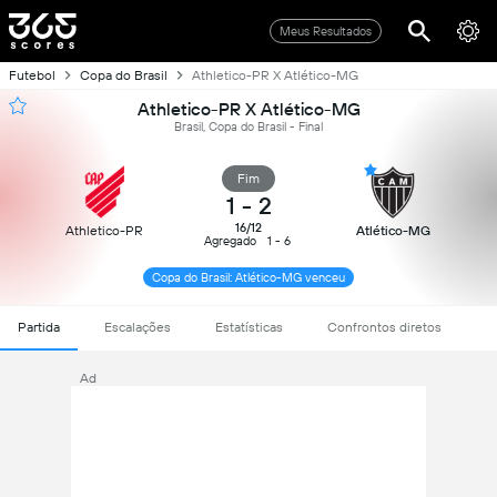
Meus Resultados
Futebol
Copa do Brasil
Athletico-PR X Atlético-MG
Athletico-PR X Atlético-MG
Brasil, Copa do Brasil - Final
Fim
1
-
2
16/12
Athletico-PR
Atlético-MG
Agregado
1 - 6
Copa do Brasil: Atlético-MG venceu
Partida
Escalações
Estatísticas
Confrontos diretos
Ad