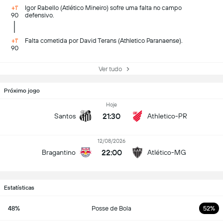
+1'
Igor Rabello (Atlético Mineiro) sofre uma falta no campo
90
defensivo.
+1'
Falta cometida por David Terans (Athletico Paranaense).
90
Ver tudo
Próximo jogo
Hoje
21:30
Santos
Athletico-PR
12/08/2026
22:00
Bragantino
Atlético-MG
Estatísticas
48%
Posse de Bola
52%