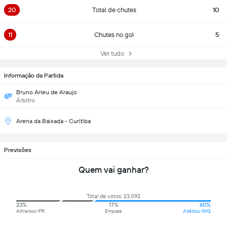
20
Total de chutes
10
11
Chutes no gol
5
Ver tudo
Informação da Partida
Bruno Arleu de Araujo
Árbitro
Arena da Baixada - Curitiba
Previsões
Quem vai ganhar?
Total de votos: 23,092
23%
17%
60%
Athletico-PR
Empate
Atlético-MG