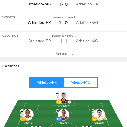
1 - 0
Atlético-MG
Athletico-PR
16/11/2024
Brasileirão - Série A
1 - 0
Athletico-PR
Atlético-MG
02/09/2023
Brasileirão - Série A
1 - 1
Athletico-PR
Atlético-MG
Ver tudo
Escalações
Athletico-PR
Atlético-MG
79
6.0
R. Kayzer
32
80
18
6.9
8.0
6.2
P. Rocha
Terans
Cittadini