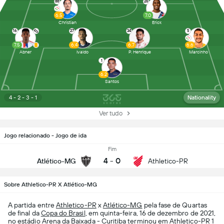
88
26
6.5
7.0
Christian
Erick
16
27
34
5
7.5
6.4
6.7
6.6
Abner
Ivaldo
P. Henrique
Marcinho
1
6.2
Santos
4 - 2 - 3 - 1
Nationality
Ver tudo
Jogo relacionado - Jogo de ida
Fim
4
-
0
Atlético-MG
Athletico-PR
Sobre Athletico-PR X Atlético-MG
A partida entre
Athletico-PR
x
Atlético-MG
pela fase de Quartas
de final da
Copa do Brasil
, em quinta-feira, 16 de dezembro de 2021,
no estádio Arena da Baixada - Curitiba terminou em Athletico-PR 1