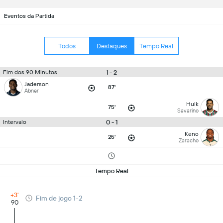
Eventos da Partida
Todos
Destaques
Tempo Real
1 - 2
Fim dos 90 Minutos
Jaderson
87'
Abner
Hulk
75'
Savarino
0 - 1
Intervalo
Keno
25'
Zaracho
Tempo Real
+3'
Fim de jogo 1-2
90