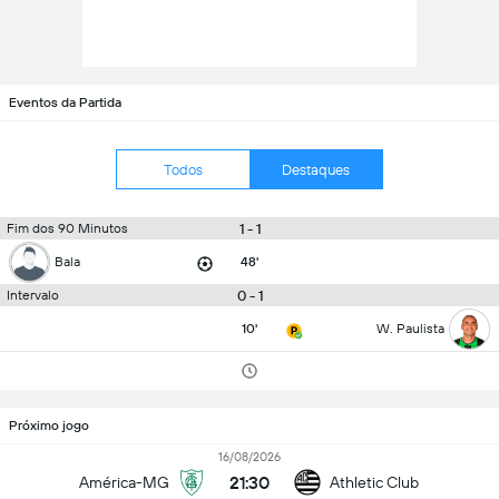
Eventos da Partida
Todos
Destaques
1 - 1
Fim dos 90 Minutos
Bala
48'
0 - 1
Intervalo
10'
W. Paulista
Próximo jogo
16/08/2026
21:30
América-MG
Athletic Club