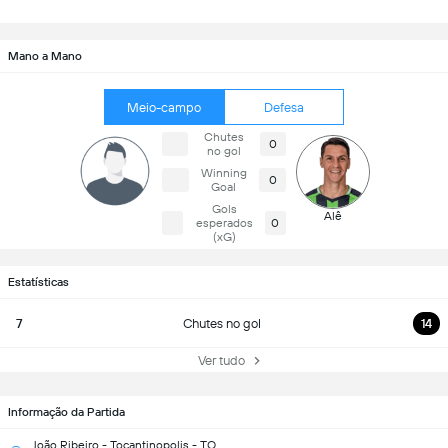
Mano a Mano
Meio-campo
Defesa
Chutes
0
no gol
Winning
0
Goal
Gols
Alê
esperados
0
(xG)
Estatísticas
7
Chutes no gol
14
Ver tudo
Informação da Partida
João Ribeiro - Tocantinopolis - TO