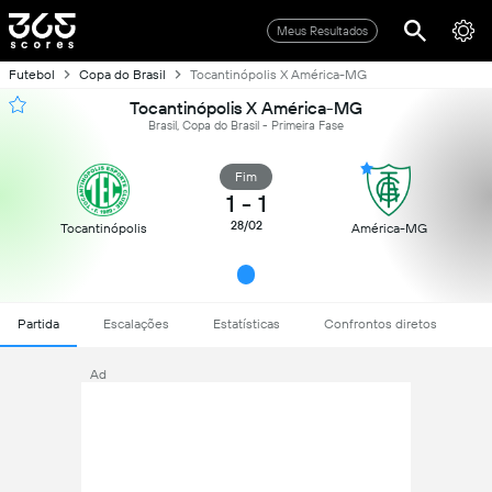
Meus Resultados
Futebol
Copa do Brasil
Tocantinópolis X América-MG
Tocantinópolis X América-MG
Brasil, Copa do Brasil - Primeira Fase
Fim
1
-
1
28/02
Tocantinópolis
América-MG
Partida
Escalações
Estatísticas
Confrontos diretos
Ad