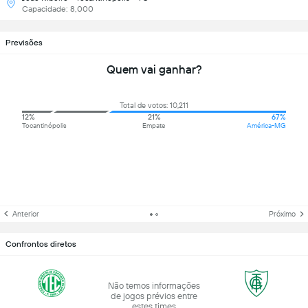
Capacidade: 8,000
Previsões
Quem vai ganhar?
Total de votos: 10,211
12%
21%
67%
Tocantinópolis
Empate
América-MG
Anterior
Próximo
Confrontos diretos
Não temos informações
de jogos prévios entre
estes times