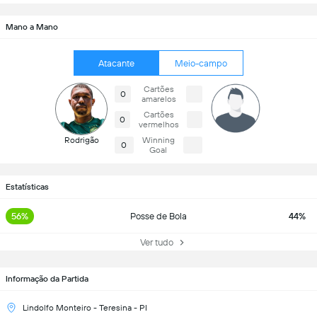
Mano a Mano
Atacante
Meio-campo
Cartões
0
amarelos
Cartões
0
vermelhos
Rodrigão
Winning
0
Goal
Estatísticas
56%
Posse de Bola
44%
Ver tudo
Informação da Partida
Lindolfo Monteiro - Teresina - PI