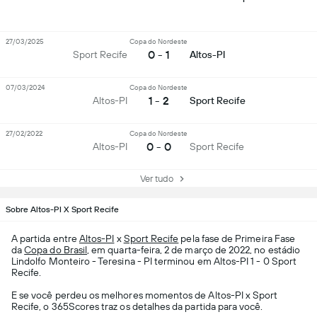
27/03/2025
Copa do Nordeste
0 - 1
Sport Recife
Altos-PI
07/03/2024
Copa do Nordeste
1 - 2
Altos-PI
Sport Recife
27/02/2022
Copa do Nordeste
0 - 0
Altos-PI
Sport Recife
Ver tudo
Sobre Altos-PI X Sport Recife
A partida entre
Altos-PI
x
Sport Recife
pela fase de Primeira Fase
da
Copa do Brasil
, em quarta-feira, 2 de março de 2022, no estádio
Lindolfo Monteiro - Teresina - PI terminou em Altos-PI 1 - 0 Sport
Recife.
E se você perdeu os melhores momentos de Altos-PI x Sport
Recife, o 365Scores traz os detalhes da partida para você.