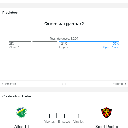
Previsões
Quem vai ganhar?
Total de votos: 5,209
21%
24%
55%
Altos-PI
Empate
Sport Recife
Anterior
Próximo
Confrontos diretos
1
1
1
Vitórias
Empates
Vitórias
Altos-PI
Sport Recife