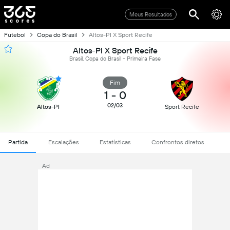
Meus Resultados
Futebol
Copa do Brasil
Altos-PI X Sport Recife
Altos-PI X Sport Recife
Brasil, Copa do Brasil - Primeira Fase
Fim
1
-
0
02/03
Altos-PI
Sport Recife
Partida
Escalações
Estatísticas
Confrontos diretos
Ad