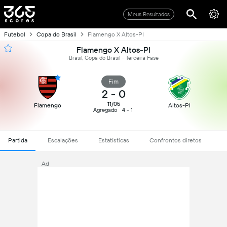
Meus Resultados
Futebol
Copa do Brasil
Flamengo X Altos-PI
Flamengo X Altos-PI
Brasil, Copa do Brasil - Terceira Fase
Fim
2
-
0
11/05
Flamengo
Altos-PI
Agregado
4 - 1
Partida
Escalações
Estatísticas
Confrontos diretos
Ad