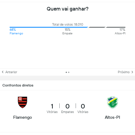
Quem vai ganhar?
Total de votos: 18,010
68%
15%
17%
Flamengo
Empate
Altos-PI
Anterior
Próximo
Confrontos diretos
1
0
0
Vitórias
Empates
Vitórias
Flamengo
Altos-PI