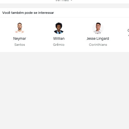
Ver mais
Você também pode se interessar
Neymar
Willian
Jesse Lingard
Santos
Grêmio
Corinthians