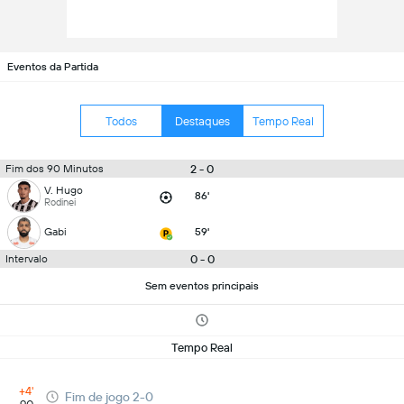
Eventos da Partida
Todos
Destaques
Tempo Real
2 - 0
Fim dos 90 Minutos
V. Hugo
86'
Rodinei
Gabi
59'
0 - 0
Intervalo
Sem eventos principais
Tempo Real
+4'
Fim de jogo 2-0