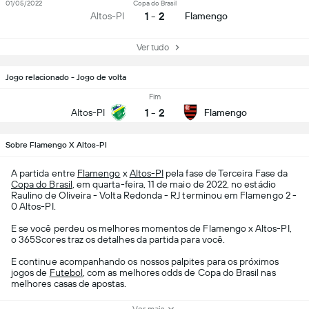
01/05/2022
Copa do Brasil
1 - 2
Altos-PI
Flamengo
Ver tudo
Jogo relacionado - Jogo de volta
Fim
1
-
2
Altos-PI
Flamengo
Sobre Flamengo X Altos-PI
A partida entre
Flamengo
x
Altos-PI
pela fase de Terceira Fase da
Copa do Brasil
, em quarta-feira, 11 de maio de 2022, no estádio
Raulino de Oliveira - Volta Redonda - RJ terminou em Flamengo 2 -
0 Altos-PI.
E se você perdeu os melhores momentos de Flamengo x Altos-PI,
o 365Scores traz os detalhes da partida para você.
E continue acompanhando os nossos palpites para os próximos
jogos de
Futebol
, com as melhores odds de Copa do Brasil nas
melhores casas de apostas.