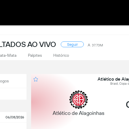
LTADOS AO VIVO
Seguir
37.73M
ata-Mata
Palpites
Histórico
Atlético de Al
Jogos
Brasil, Copa 
Atlético de Alagoinhas
06/08/2026