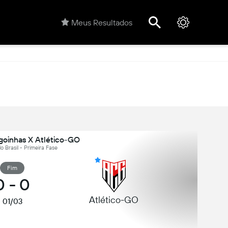
Meus Resultados
agoinhas X Atlético-GO
do Brasil - Primeira Fase
Fim
0
-
0
Atlético-GO
01/03