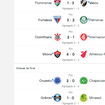
1
-
3
Fluminense
Vasco
Agregado 1 - 3
Fim
3
-
2
Fortaleza
Palmeiras
Agregado 3 - 5
Fim
2
-
1
Corinthians
Internacio
Agregado 2 - 3
Fim
4
-
0
Vitória
Athletico-
Agregado 4 - 2
Oitavas de final
Fim
2
-
0
Cruzeiro
Chapecoe
Agregado 2 - 0
Fim
1
-
0
Grêmio
Mirassol
Agregado 2 - 1