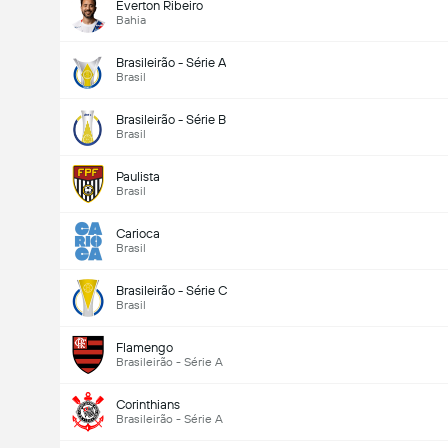
Everton Ribeiro
Bahia
Brasileirão - Série A
Brasil
Brasileirão - Série B
Brasil
Paulista
Brasil
Carioca
Brasil
Total de Gols (2.5)
Brasileirão - Série C
Brasil
Flamengo
Brasileirão - Série A
Corinthians
Brasileirão - Série A