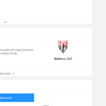
mações de jogos prévios
e estes times
Atlético-GO
r tudo
Atacante