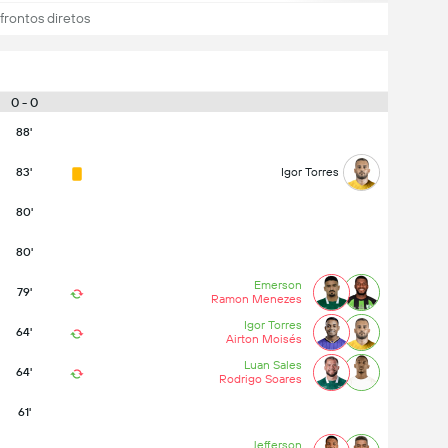
rontos diretos
0 - 0
88'
83'
Igor Torres
80'
80'
Emerson
79'
Ramon Menezes
Igor Torres
64'
Airton Moisés
Luan Sales
64'
Rodrigo Soares
61'
Jefferson