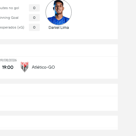
utes no gol
0
nning Goal
0
esperados (xG)
0
Daniel Lima
09/08/2026
19:00
Atlético-GO
O
pela fase de Primeira Fase da
Copa do Brasil
, em quarta-