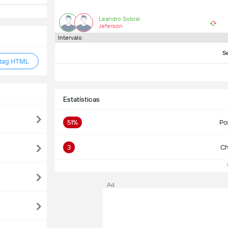
Leandro Sobral
Jeferson
Intervalo
S
 tag HTML
Estatísticas
51%
Po
3
Ch
Ve
Ad