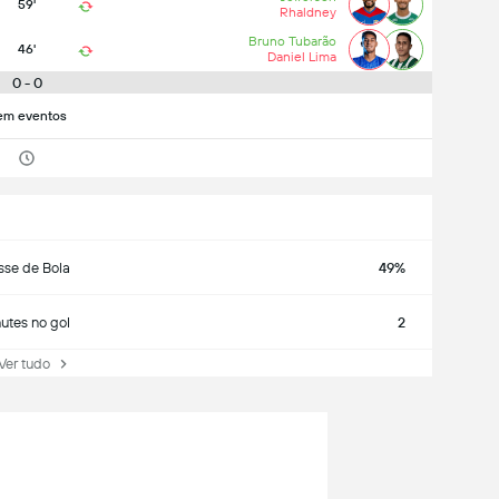
59'
Rhaldney
Bruno Tubarão
46'
Daniel Lima
0 - 0
em eventos
sse de Bola
49%
utes no gol
2
r tudo