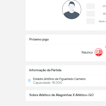
Ch
Wi
Gols 
Próximo jogo
Náutico
Informação da Partida
Estádio Antônio de Figueiredo Carneiro
Capacidade: 18,000
Sobre Atlético de Alagoinhas X Atlético-GO
A partida entre
Atlético de Alagoinhas
x
Atlético-G