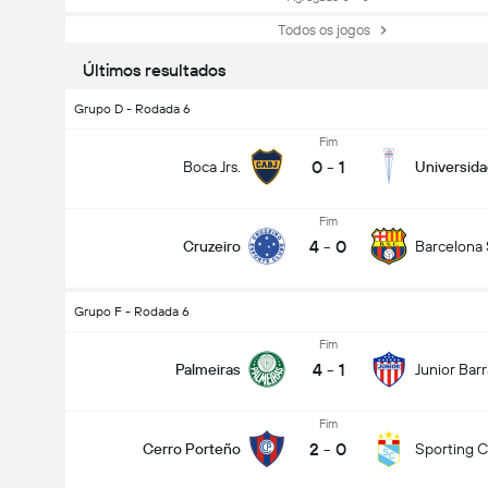
Todos os jogos
Últimos resultados
Total de Gols (2.5)
Grupo D - Rodada 6
Fim
0
-
1
Boca Jrs.
Universida
Total de votos: 895
Fim
4
-
0
Cruzeiro
Barcelona
Grupo F - Rodada 6
Fim
4
-
1
Palmeiras
Junior Barr
Fim
2
-
0
Cerro Porteño
Sporting Cr