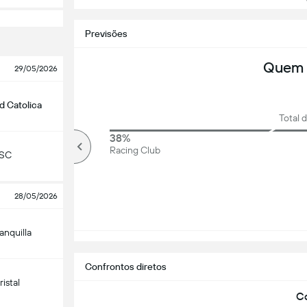
Ve
Previsões
Quem 
29/05/2026
d Catolica
Total 
70%
38%
Mais que
Racing Club
 SC
28/05/2026
anquilla
Confrontos diretos
istal
Co