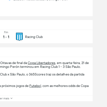
Fim
1
-
1
Racing Club
 Oitavas de final da
Copa Libertadores
, em quarta-feira, 21 de
Domingo Perón terminou em Racing Club 1 - 3 São Paulo.
ub x São Paulo, o 365Scores traz os detalhes da partida
s próximos jogos de
Futebol
, com as melhores odds de Copa
er mais