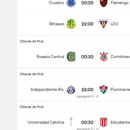
00:30
Cruzeiro
Flamengo
22:00
Mirassol
LDU
Oitavas de final
00:30
Rosario Central
Corinthian
Oitavas de final
22:00
Independiente Riv.
Fluminens
Agregado 0 - 0
Oitavas de final
00:30
Universidad Catolica
Estudiante
Agregado 0 - 0