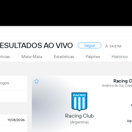
RESULTADOS AO VIVO
Seguir
54.87M
tícias
Mata-Mata
Estatísticas
Palpites
Histórico
Racing C
Jogos
América do Sul, Copa 
Racing Club
11/08/2026
Ag
(Argentina)