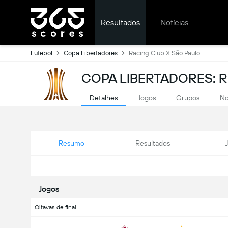
Resultados
Notícias
Futebol
Copa Libertadores
Racing Club X São Paulo
COPA LIBERTADORES: 
Detalhes
Jogos
Grupos
No
Resumo
Resultados
Jogos
Oitavas de final