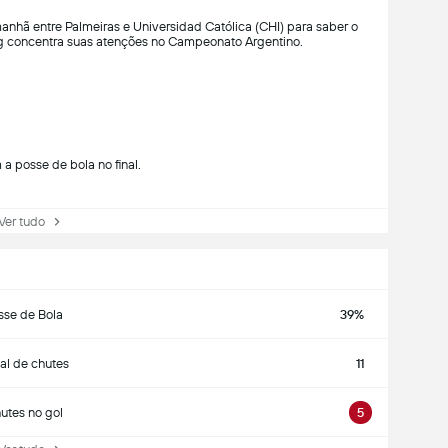
anhã entre Palmeiras e Universidad Católica (CHI) para saber o
ing concentra suas atenções no Campeonato Argentino.
a posse de bola no final.
r tudo
sse de Bola
39%
al de chutes
11
utes no gol
5