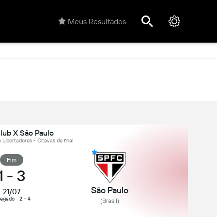
Meus Resultados
lub X São Paulo
Libertadores - Oitavas de final
Fim
1
-
3
São Paulo
21/07
regado
2 - 4
(Brasil)