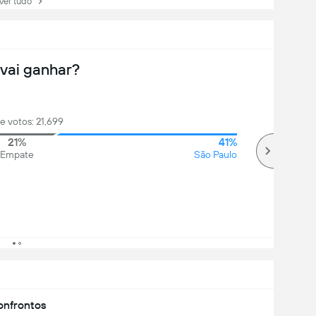
r tudo
vai ganhar?
de votos: 21,699
21%
41%
Empate
São Paulo
nfrontos