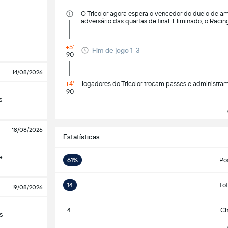
O Tricolor agora espera o vencedor do duelo de am
adversário das quartas de final. Eliminado, o Rac
+5'
Fim de jogo 1-3
90
14/08/2026
+4'
Jogadores do Tricolor trocam passes e administram 
90
s
Ve
18/08/2026
Estatísticas
e
61%
Po
14
Tot
19/08/2026
4
Ch
s