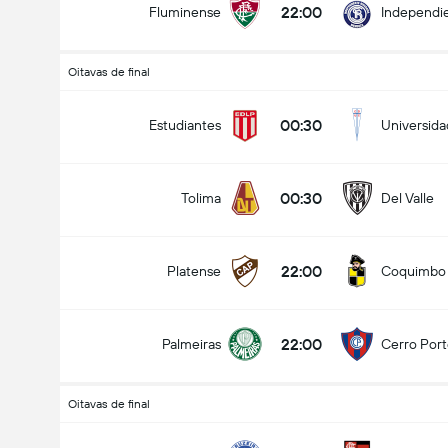
22:00
Fluminense
Independie
Oitavas de final
00:30
Estudiantes
Universida
00:30
Tolima
Del Valle
22:00
Platense
Coquimbo
22:00
Palmeiras
Cerro Por
Oitavas de final