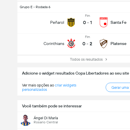
Grupo E - Rodada 6
Fim
0
-
1
Peñarol
Santa Fe
Fim
0
-
2
Corinthians
Platense
Todos os resultados
Adicione o widget resultados Copa Libertadores ao seu site
Ver mais opções ao
criar widgets
Gerar uma
personalizados
Você também pode se interessar
Ángel Di María
Rosario Central