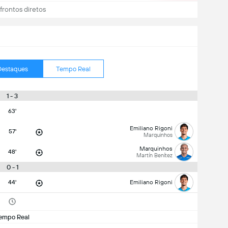
rontos diretos
Destaques
Tempo Real
1 - 3
63'
Emiliano Rigoni
57'
Marquinhos
Marquinhos
48'
Martín Benítez
0 - 1
44'
Emiliano Rigoni
empo Real