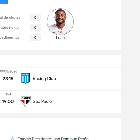
al de chutes
0
utes no gol
0
pedimentos
0
Luan
09/08/2026
23:15
Racing Club
Hoje
19:00
São Paulo
Estadio Presidente Juan Domingo Perón