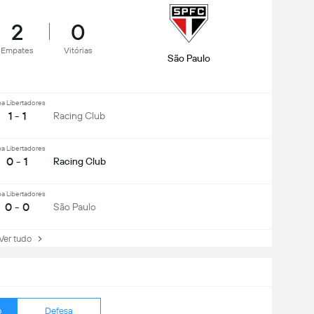
2
0
Empates
Vitórias
São Paulo
a Libertadores
1 - 1
Racing Club
a Libertadores
0 - 1
Racing Club
a Libertadores
0 - 0
São Paulo
r tudo
o
Defesa