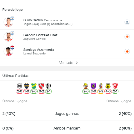
Fora do jogo
Guido Carrillo
Centroavante
Jogos (3/4) Gols (1) Assistências (1)
Leandro Gonzalez Pirez
Zagueiro Central
Santiago Arzamendia
Lateral Esquerdo
Ver tudo
Últimas Partidas
2
-
0
1
-
0
3
-
0
0
-
2
2
-
1
2
-
0
3
-
0
3
-
3
4
-
0
2
-
1
Últimos 5 jogos
Últimos 5 jogos
2 (40%)
Jogos ganhos
2 (40%)
0 (0%)
Ambos marcam
2 (40%)