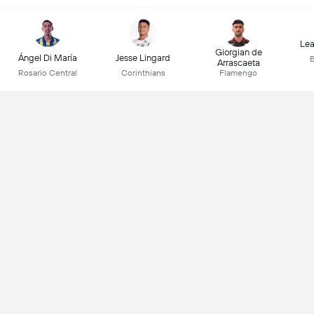
Lea
Giorgian de
Ángel Di María
Jesse Lingard
B
Arrascaeta
Rosario Central
Corinthians
Flamengo