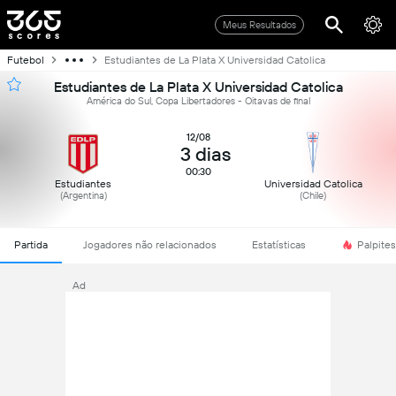
Meus Resultados
Futebol
Estudiantes de La Plata X Universidad Catolica
Estudiantes de La Plata X Universidad Catolica
América do Sul, Copa Libertadores - Oitavas de final
12/08
3 dias
00:30
Estudiantes
Universidad Catolica
(Argentina)
(Chile)
Partida
Jogadores não relacionados
Estatísticas
Palpites
Ad