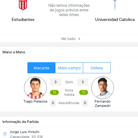
Não temos informações
de jogos prévios entre
estes times
Estudiantes
Universidad Catolica
Ver tudo
Mano a Mano
Atacante
Meio-campo
Defesa
3
Gols
3
Nota
7.1
7.1
média
Tiago Palacios
Fernando
0
Assistências
0
Zampedri
Informação da Partida
Jorge Luis Hirschi
Capacidade: 30,018