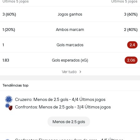
Últimos 5 jogos
Últimos 5 jogos
3 (60%)
Jogos ganhos
3 (60%)
1 (20%)
Ambos marcam
2 (40%)
1
Gols marcados
2.4
1.83
Gols esperados (xG)
2.06
Ver tudo
Tendências top
Cruzeiro: Menos de 2.5 gols - 4/4 Últimos jogos
Confrontos: Menos de 2.5 gols - 3/4 Últimos jogos
Menos de 2.5 gols