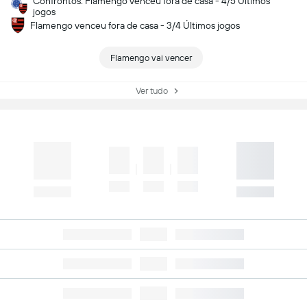
Confrontos: Flamengo venceu fora de casa - 4/5 Últimos
jogos
Flamengo venceu fora de casa - 3/4 Últimos jogos
Flamengo vai vencer
Ver tudo