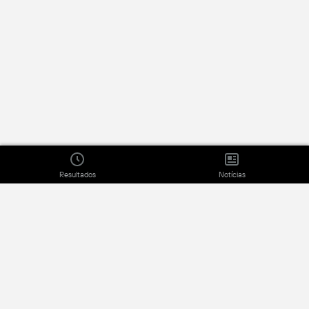
Resultados
Notícias