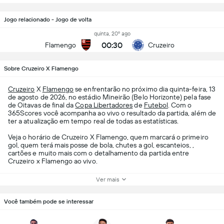
Jogo relacionado - Jogo de volta
quinta, 20º ago
00:30
Flamengo
Cruzeiro
Sobre Cruzeiro X Flamengo
Cruzeiro
X
Flamengo
se enfrentarão no próximo dia quinta-feira, 13
de agosto de 2026, no estádio Mineirão (Belo Horizonte) pela fase
de Oitavas de final da
Copa Libertadores
de
Futebol
. Com o
365Scores você acompanha ao vivo o resultado da partida, além de
ter a atualização em tempo real de todas as estatísticas.
Veja o horário de Cruzeiro X Flamengo, quem marcará o primeiro
gol, quem terá mais posse de bola, chutes a gol, escanteios, ,
cartões e muito mais com o detalhamento da partida entre
Cruzeiro x Flamengo ao vivo.
Ver mais
Você também pode se interessar