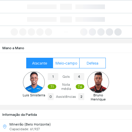
Mano a Mano
Atacante
Meio-campo
Defesa
1
Gols
4
Nota
7.1
7.6
média
Luis Sinisterra
Bruno
0
Assistências
2
Henrique
Informação da Partida
Mineirão (Belo Horizonte)
Capacidade: 61,927