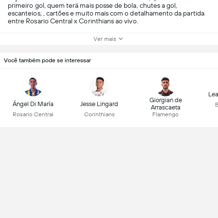
primeiro gol, quem terá mais posse de bola, chutes a gol,
escanteios, , cartões e muito mais com o detalhamento da partida
entre Rosario Central x Corinthians ao vivo.
Ver mais
Você também pode se interessar
Lea
Giorgian de
Ángel Di María
Jesse Lingard
B
Arrascaeta
Rosario Central
Corinthians
Flamengo