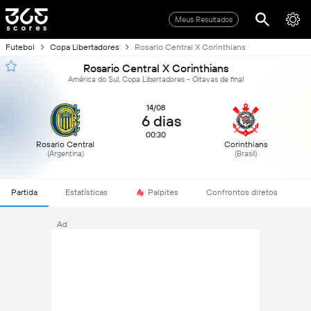
Meus Resultados
Futebol
Copa Libertadores
Rosario Central X Corinthians
Rosario Central X Corinthians
América do Sul, Copa Libertadores - Oitavas de final
14/08
6 dias
00:30
Rosario Central
Corinthians
(Argentina)
(Brasil)
Partida
Estatísticas
Palpites
Confrontos diretos
Ad