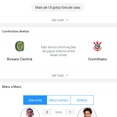
Mais de 1.5 gol(s) fora de casa
Ver tudo
Confrontos diretos
Não temos informações
de jogos prévios entre
estes times
Rosario Central
Corinthians
Ver tudo
Mano a Mano
Atacante
Meio-campo
Defesa
2
Gols
1