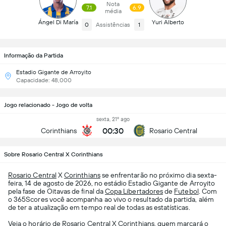
Nota
7.1
6.9
média
Ángel Di María
Yuri Alberto
0
Assistências
1
Informação da Partida
Estadio Gigante de Arroyito
Capacidade: 48,000
Jogo relacionado - Jogo de volta
sexta, 21º ago
00:30
Corinthians
Rosario Central
Sobre Rosario Central X Corinthians
Rosario Central
X
Corinthians
se enfrentarão no próximo dia sexta-
feira, 14 de agosto de 2026, no estádio Estadio Gigante de Arroyito
pela fase de Oitavas de final da
Copa Libertadores
de
Futebol
. Com
o 365Scores você acompanha ao vivo o resultado da partida, além
de ter a atualização em tempo real de todas as estatísticas.
Veja o horário de Rosario Central X Corinthians, quem marcará o