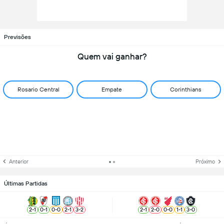
Previsões
Quem vai ganhar?
Rosario Central
Empate
Corinthians
Anterior
Próximo
Últimas Partidas
2
-
1
0
-
1
0
-
0
2
-
1
3
-
2
2
-
1
2
-
0
0
-
0
1
-
1
3
-
0