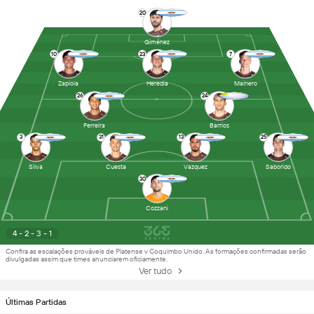
20
Giménez
10
23
7
Zapiola
Heredia
Mainero
26
24
Ferreira
Barrios
3
31
13
25
Silva
Cuesta
Vazquez
Saborido
30
Cozzani
4 - 2 - 3 - 1
Confira as escalações prováveis de Platense v Coquimbo Unido. As formações confirmadas serão
divulgadas assim que times anunciarem oficiamente.
Ver tudo
Últimas Partidas