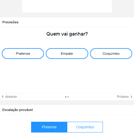
Previsões
Quem vai ganhar?
Platense
Empate
Coquimbo
Anterior
Próximo
Escalação provável
Platense
Coquimbo