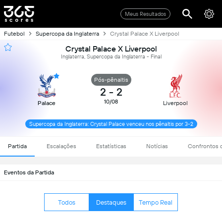
Meus Resultados
Futebol
Supercopa da Inglaterra
Crystal Palace X Liverpool
Crystal Palace X Liverpool
Inglaterra, Supercopa da Inglaterra - Final
Pós-pênaltis
2
-
2
10/08
Palace
Liverpool
Supercopa da Inglaterra: Crystal Palace venceu nos pênaltis por 3-2
Partida
Escalações
Estatísticas
Notícias
Confrontos d
Eventos da Partida
Todos
Destaques
Tempo Real