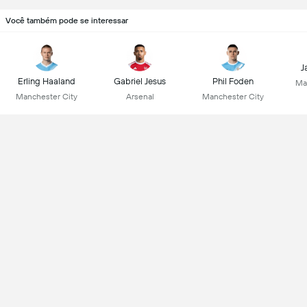
Você também pode se interessar
J
Erling Haaland
Gabriel Jesus
Phil Foden
Ma
Manchester City
Arsenal
Manchester City