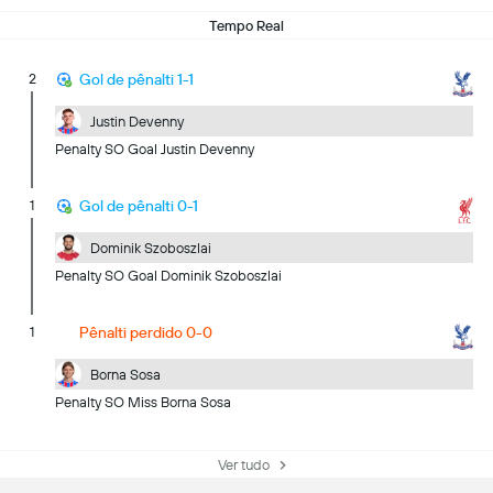
Tempo Real
2
Gol de pênalti 1-1
Justin Devenny
Penalty SO Goal Justin Devenny
1
Gol de pênalti 0-1
Dominik Szoboszlai
Penalty SO Goal Dominik Szoboszlai
1
Pênalti perdido 0-0
Borna Sosa
Penalty SO Miss Borna Sosa
Ver tudo