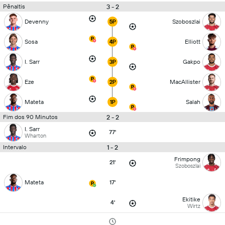
3 - 2
Pênaltis
Devenny
Szoboszlai
5P
Sosa
Elliott
4P
I. Sarr
Gakpo
3P
Eze
MacAllister
2P
Mateta
Salah
1P
2 - 2
Fim dos 90 Minutos
I. Sarr
77'
Wharton
1 - 2
Intervalo
Frimpong
21'
Szoboszlai
Mateta
17'
Ekitike
4'
Wirtz