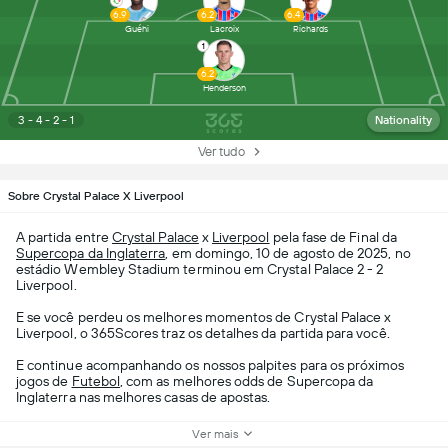
6.9
6.2
6.4
Guéhi
Lacroix
Richards
1
6.2
Henderson
3 - 4 - 2 - 1
Nationality
Ver tudo
Sobre Crystal Palace X Liverpool
A partida entre
Crystal Palace
x
Liverpool
pela fase de Final da
Supercopa da Inglaterra
, em domingo, 10 de agosto de 2025, no
estádio Wembley Stadium terminou em Crystal Palace 2 - 2
Liverpool.
E se você perdeu os melhores momentos de Crystal Palace x
Liverpool, o 365Scores traz os detalhes da partida para você.
E continue acompanhando os nossos palpites para os próximos
jogos de
Futebol
, com as melhores odds de Supercopa da
Inglaterra nas melhores casas de apostas.
Ver mais