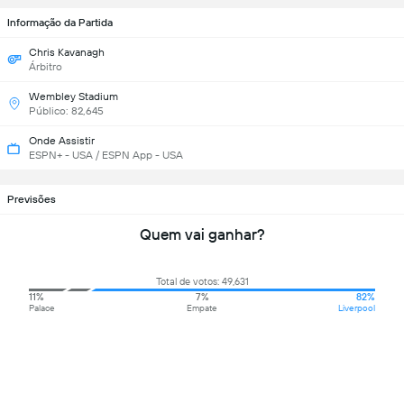
Informação da Partida
Chris Kavanagh
Árbitro
Wembley Stadium
Público: 82,645
Onde Assistir
ESPN+ - USA / ESPN App - USA
Previsões
Quem vai ganhar?
Total de votos: 49,631
11%
7%
82%
Palace
Empate
Liverpool