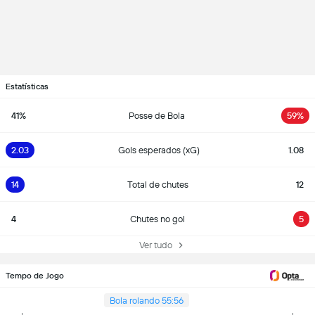
Estatísticas
41%
Posse de Bola
59%
2.03
Gols esperados (xG)
1.08
14
Total de chutes
12
4
Chutes no gol
5
Ver tudo
Tempo de Jogo
Bola rolando 55:56