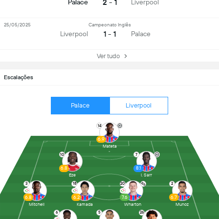
2 - 1
Palace
Liverpool
25/05/2025
Campeonato Inglês
1 - 1
Liverpool
Palace
Ver tudo
Escalações
Palace
Liverpool
14
6.9
Mateta
10
7
6.8
8.1
Eze
I. Sarr
3
18
20
2
6.8
6.2
7.6
6.7
Mitchell
Kamada
Wharton
Munoz
6
5
26