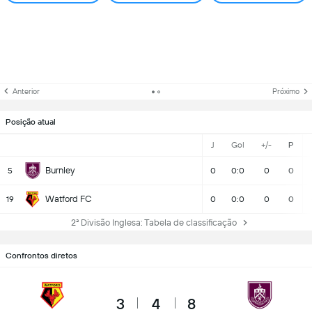
Anterior
Próximo
Posição atual
J
Gol
+/-
P
Burnley
5
0
0:0
0
0
Watford FC
19
0
0:0
0
0
2ª Divisão Inglesa: Tabela de classificação
Confrontos diretos
3
4
8