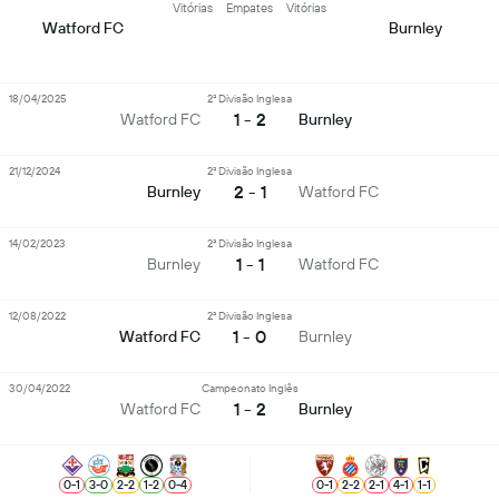
Vitórias
Empates
Vitórias
Watford FC
Burnley
18/04/2025
2ª Divisão Inglesa
1 - 2
Watford FC
Burnley
21/12/2024
2ª Divisão Inglesa
2 - 1
Burnley
Watford FC
14/02/2023
2ª Divisão Inglesa
1 - 1
Burnley
Watford FC
12/08/2022
2ª Divisão Inglesa
1 - 0
Watford FC
Burnley
30/04/2022
Campeonato Inglês
1 - 2
Watford FC
Burnley
0
-
1
3
-
0
2
-
2
1
-
2
0
-
4
0
-
1
2
-
2
2
-
1
4
-
1
1
-
1