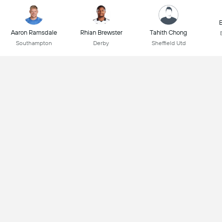
B
Aaron Ramsdale
Rhian Brewster
Tahith Chong
Southampton
Derby
Sheffield Utd