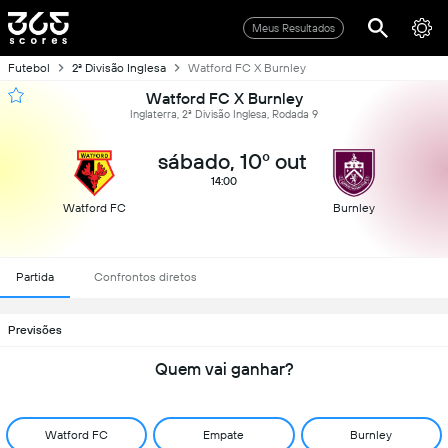
Meus Resultados
Futebol
2ª Divisão Inglesa
Watford FC X Burnley
Watford FC X Burnley
Inglaterra, 2ª Divisão Inglesa, Rodada 9
sábado, 10º out
14:00
Watford FC
Burnley
Partida
Confrontos diretos
Previsões
Quem vai ganhar?
Watford FC
Empate
Burnley