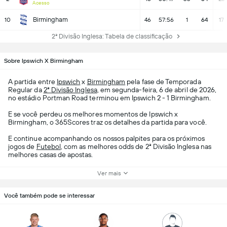
Acesso
Birmingham
10
46
57:56
1
64
17
2ª Divisão Inglesa: Tabela de classificação
Sobre Ipswich X Birmingham
A partida entre
Ipswich
x
Birmingham
pela fase de Temporada
Regular da
2ª Divisão Inglesa
, em segunda-feira, 6 de abril de 2026,
no estádio Portman Road terminou em Ipswich 2 - 1 Birmingham.
E se você perdeu os melhores momentos de Ipswich x
Birmingham, o 365Scores traz os detalhes da partida para você.
E continue acompanhando os nossos palpites para os próximos
jogos de
Futebol
, com as melhores odds de 2ª Divisão Inglesa nas
melhores casas de apostas.
Ver mais
Você também pode se interessar