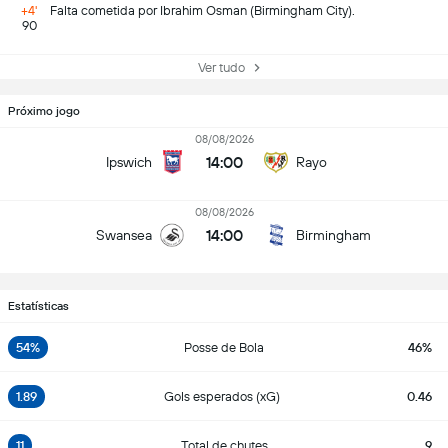
+4'
Falta cometida por Ibrahim Osman (Birmingham City).
90
Ver tudo
Próximo jogo
08/08/2026
14:00
Ipswich
Rayo
08/08/2026
14:00
Swansea
Birmingham
Estatísticas
54%
Posse de Bola
46%
1.89
Gols esperados (xG)
0.46
11
Total de chutes
9