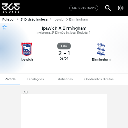
Meus Resultados
Futebol
2ª Divisão Inglesa
Ipswich X Birmingham
Ipswich X Birmingham
Inglaterra, 2ª Divisão Inglesa, Rodada 41
Fim
2
-
1
06/04
Ipswich
Birmingham
Partida
Escalações
Estatísticas
Confrontos diretos
Ad