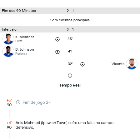
2 - 1
Fim dos 90 Minutos
Sem eventos principais
2 - 1
Intervalo
K. McAteer
45'
Hirst
B. Johnson
41'
Furlong
32'
Vicente
Tempo Real
+5'
Fim de jogo 2-1
90
+4'
Anis Mehmeti (Ipswich Town) sofre uma falta no campo
90
defensivo.