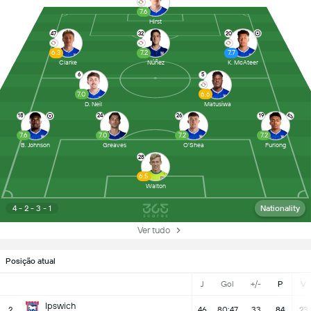
7.6
Hirst
47
32
20
6.3
7.2
7.7
Clarke
Núñez
K. McAteer
6
5
7.0
6.6
D. Neil
Matusiwa
18
24
26
19
7.6
7.0
7.2
7.2
B. Johnson
Greaves
O'Shea
Furlong
28
6.5
Walton
4 - 2 - 3 - 1
Nationality
Ver tudo
Posição atual
J
Gol
+/-
P
V
Ipswich
2
46
80:47
33
84
23