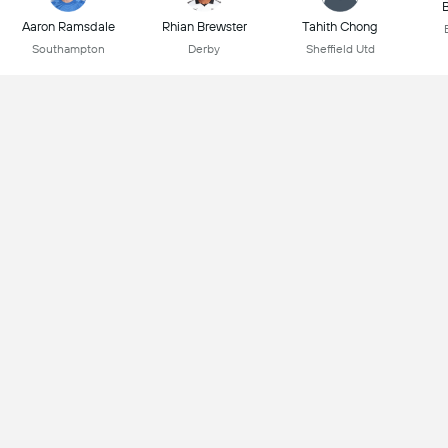
B
Aaron Ramsdale
Rhian Brewster
Tahith Chong
Southampton
Derby
Sheffield Utd