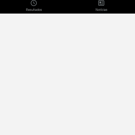
Resultados
Notícias