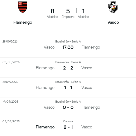
8
5
1
Vitórias
Empates
Vitórias
Flamengo
Vasco
28/10/2026
Brasileirão - Série A
17:00
Vasco
Flamengo
03/05/2026
Brasileirão - Série A
2 - 2
Flamengo
Vasco
21/09/2025
Brasileirão - Série A
1 - 1
Flamengo
Vasco
19/04/2025
Brasileirão - Série A
0 - 0
Vasco
Flamengo
08/03/2025
Carioca
2 - 1
Flamengo
Vasco