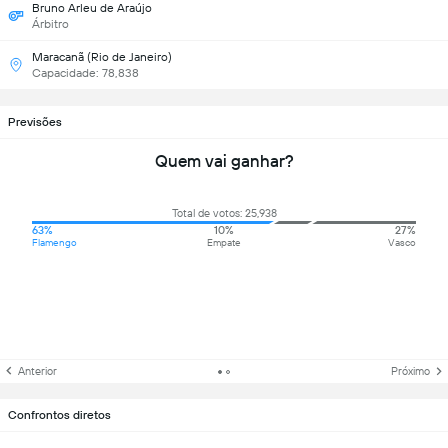
Bruno Arleu de Araújo
Árbitro
Maracanã (Rio de Janeiro)
Capacidade: 78,838
Previsões
Quem vai ganhar?
Total de votos: 25,938
63%
10%
27%
Flamengo
Empate
Vasco
Anterior
Próximo
Confrontos diretos