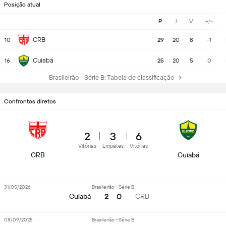
Posição atual
P
J
V
+/-
CRB
10
29
20
8
-1
Cuiabá
16
25
20
5
0
Brasileirão - Série B: Tabela de classificação
Confrontos diretos
2
3
6
Vitórias
Empates
Vitórias
CRB
Cuiabá
31/05/2026
Brasileirão - Série B
2 - 0
Cuiabá
CRB
08/09/2025
Brasileirão - Série B