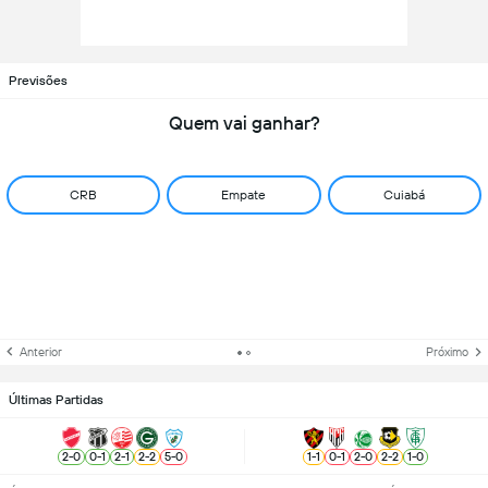
Previsões
Quem vai ganhar?
CRB
Empate
Cuiabá
Anterior
Próximo
Últimas Partidas
2
-
0
0
-
1
2
-
1
2
-
2
5
-
0
1
-
1
0
-
1
2
-
0
2
-
2
1
-
0