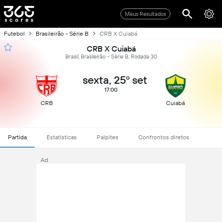
Meus Resultados
Futebol
Brasileirão - Série B
CRB X Cuiabá
CRB X Cuiabá
Brasil, Brasileirão - Série B, Rodada 30
sexta, 25º set
17:00
CRB
Cuiabá
Partida
Estatísticas
Palpites
Confrontos diretos
Ad