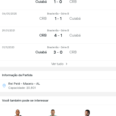
1 - 0
Cuiabá
CRB
06/05/2025
Brasileirão - Série B
1 - 1
CRB
Cuiabá
29/01/2021
Brasileirão - Série B
4 - 1
CRB
Cuiabá
01/11/2020
Brasileirão - Série B
3 - 0
Cuiabá
CRB
Ver tudo
Informação da Partida
Rei Pelé - Maceio - AL
Capacidade: 20,801
Você também pode se interessar