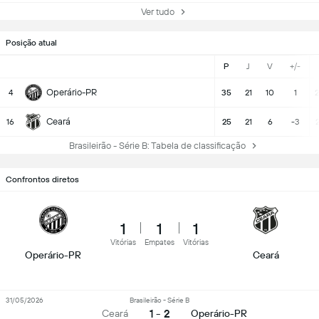
Ver tudo
Posição atual
P
J
V
+/-
Operário-PR
4
35
21
10
1
2
Ceará
16
25
21
6
-3
Brasileirão - Série B: Tabela de classificação
Confrontos diretos
1
1
1
Vitórias
Empates
Vitórias
Operário-PR
Ceará
31/05/2026
Brasileirão - Série B
1 - 2
Ceará
Operário-PR