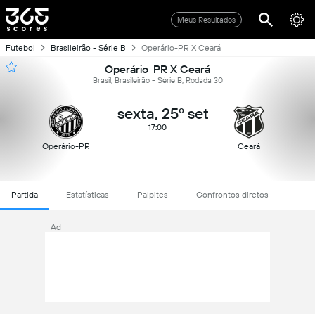
Meus Resultados
Futebol
Brasileirão - Série B
Operário-PR X Ceará
Operário-PR X Ceará
Brasil, Brasileirão - Série B, Rodada 30
sexta, 25º set
17:00
Operário-PR
Ceará
Partida
Estatísticas
Palpites
Confrontos diretos
Ad