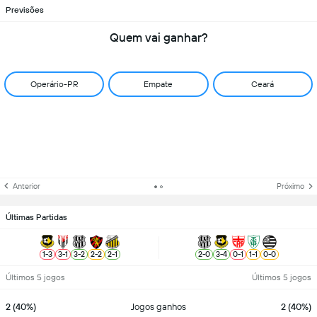
Previsões
Quem vai ganhar?
Operário-PR
Empate
Ceará
Anterior
Próximo
Últimas Partidas
1
-
3
3
-
1
3
-
2
2
-
2
2
-
1
2
-
0
3
-
4
0
-
1
1
-
1
0
-
0
Últimos 5 jogos
Últimos 5 jogos
2 (40%)
Jogos ganhos
2 (40%)