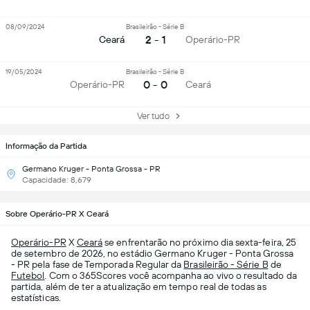
08/09/2024
Brasileirão - Série B
2 - 1
Ceará
Operário-PR
19/05/2024
Brasileirão - Série B
0 - 0
Operário-PR
Ceará
Ver tudo
Informação da Partida
Germano Kruger - Ponta Grossa - PR
Capacidade: 8,679
Sobre Operário-PR X Ceará
Operário-PR
X
Ceará
se enfrentarão no próximo dia sexta-feira, 25
de setembro de 2026, no estádio Germano Kruger - Ponta Grossa
- PR pela fase de Temporada Regular da
Brasileirão - Série B
de
Futebol
. Com o 365Scores você acompanha ao vivo o resultado da
partida, além de ter a atualização em tempo real de todas as
estatísticas.