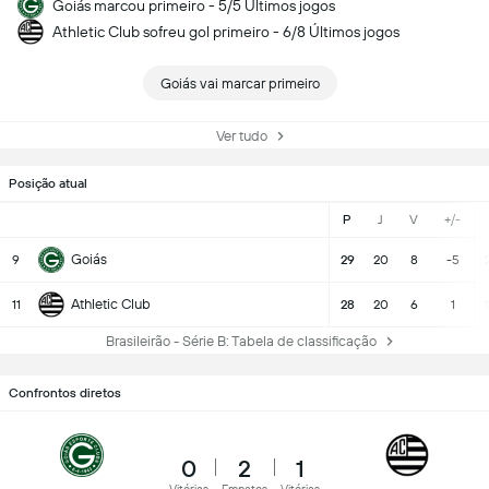
Goiás marcou primeiro - 5/5 Últimos jogos
Athletic Club sofreu gol primeiro - 6/8 Últimos jogos
Goiás vai marcar primeiro
Ver tudo
Posição atual
P
J
V
+/-
Goiás
9
29
20
8
-5
Athletic Club
11
28
20
6
1
Brasileirão - Série B: Tabela de classificação
Confrontos diretos
0
2
1