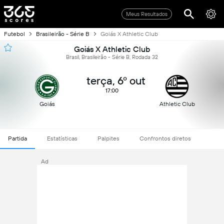
Meus Resultados
Futebol
Brasileirão - Série B
Goiás X Athletic Club
Goiás X Athletic Club
Brasil, Brasileirão - Série B, Rodada 32
terça, 6º out
17:00
Goiás
Athletic Club
Partida
Estatísticas
Palpites
Confrontos diretos
Ad