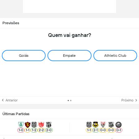
Previsões
Quem vai ganhar?
Goiás
Empate
Athletic Club
Anterior
Próximo
Últimas Partidas
1
-
0
1
-
1
1
-
2
2
-
2
2
-
0
1
-
1
2
-
1
0
-
0
0
-
0
0
-
1