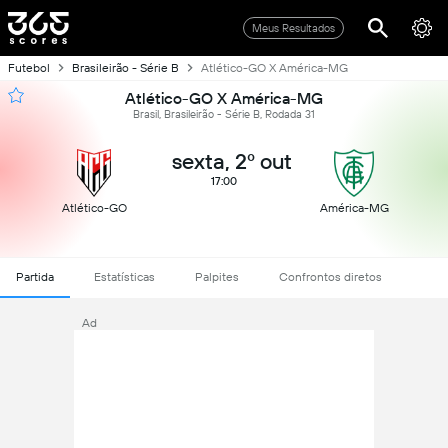
Meus Resultados
Futebol
Brasileirão - Série B
Atlético-GO X América-MG
Atlético-GO X América-MG
Brasil, Brasileirão - Série B, Rodada 31
sexta, 2º out
17:00
Atlético-GO
América-MG
Partida
Estatísticas
Palpites
Confrontos diretos
Ad