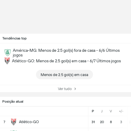
Tendências top
América-MG: Menos de 2.5 gol(s) fora de casa - 6/6 Últimos
jogos
Atlético-GO: Menos de 2.5 gol(s) em casa - 6/7 Últimos jogos
Menos de 2.5 gol(s) em casa
Ver tudo
Posição atual
P
J
V
+/-
Atlético-GO
7
31
20
8
3
2