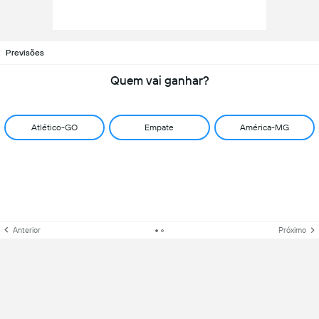
Previsões
Quem vai ganhar?
Atlético-GO
Empate
América-MG
Anterior
Próximo