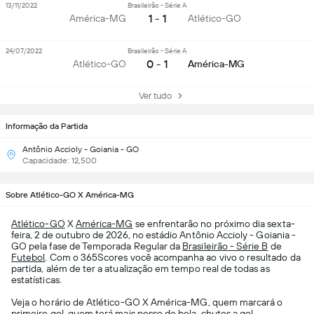
13/11/2022
Brasileirão - Série A
1 - 1
América-MG
Atlético-GO
24/07/2022
Brasileirão - Série A
0 - 1
Atlético-GO
América-MG
Ver tudo
Informação da Partida
Antônio Accioly - Goiania - GO
Capacidade: 12,500
Sobre Atlético-GO X América-MG
Atlético-GO
X
América-MG
se enfrentarão no próximo dia sexta-
feira, 2 de outubro de 2026, no estádio Antônio Accioly - Goiania -
GO pela fase de Temporada Regular da
Brasileirão - Série B
de
Futebol
. Com o 365Scores você acompanha ao vivo o resultado da
partida, além de ter a atualização em tempo real de todas as
estatísticas.
Veja o horário de Atlético-GO X América-MG, quem marcará o
primeiro gol, quem terá mais posse de bola, chutes a gol,