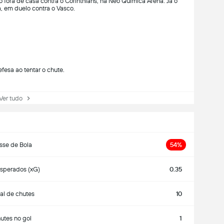
o fora de casa contra o Corinthians, na Neo Química Arena. Já o
a, em duelo contra o Vasco.
fesa ao tentar o chute.
r tudo
sse de Bola
54%
esperados (xG)
0.35
al de chutes
10
utes no gol
1