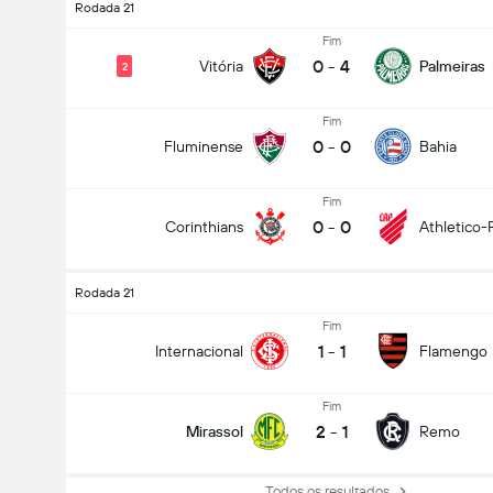
Rodada 21
Fim
0
-
4
Vitória
Palmeiras
2
Fim
0
-
0
Fluminense
Bahia
Fim
0
-
0
Corinthians
Athletico-
Rodada 21
Fim
1
-
1
Internacional
Flamengo
Fim
2
-
1
Mirassol
Remo
Todos os resultados