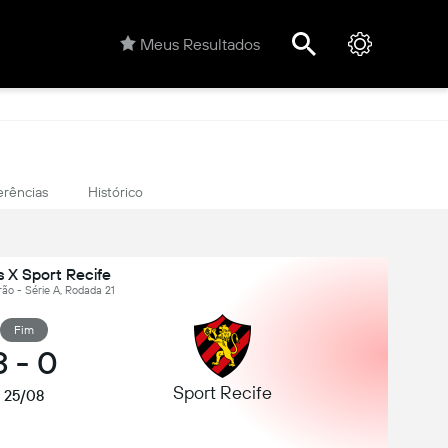
Meus Resultados
erências
Histórico
s X Sport Recife
eirão - Série A, Rodada 21
Fim
3
-
0
Sport Recife
25/08