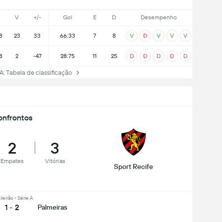
V
+/-
Gol
E
D
Desempenho
8
23
33
66:33
7
8
V
D
V
V
V
8
2
-47
28:75
11
25
D
D
D
D
D
A: Tabela de classificação
nfrontos
2
3
Empates
Vitórias
Sport Recife
ileirão - Série A
1 - 2
Palmeiras