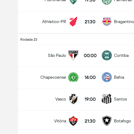
21:30
Athletico-PR
Bragantin
Rodada 23
00:00
São Paulo
Coritiba
14:00
Chapecoense
Bahia
19:00
Vasco
Santos
21:30
Vitória
Botafogo