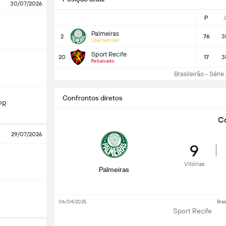
30/07/2026
P
J
Palmeiras
2
76
3
Libertadores
Sport Recife
20
17
3
Rebaixado
Brasileirão - Série 
Confrontos diretos
PR
Co
29/07/2026
9
Vitórias
Palmeiras
06/04/2025
Bras
Sport Recife