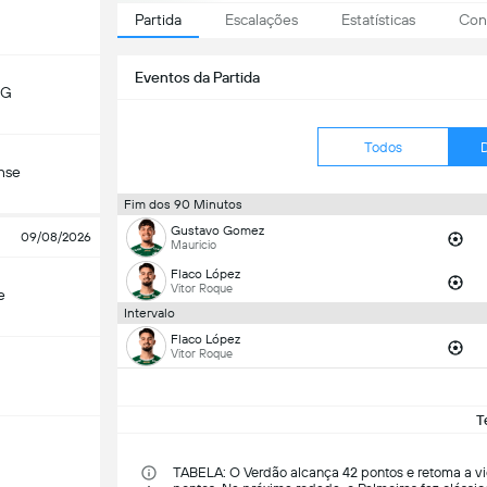
Partida
Escalações
Estatísticas
Conf
Eventos da Partida
MG
Todos
nse
Fim dos 90 Minutos
Gustavo Gomez
09/08/2026
Mauricio
Flaco López
Vitor Roque
e
Intervalo
Flaco López
Vitor Roque
T
TABELA: O Verdão alcança 42 pontos e retoma a vic