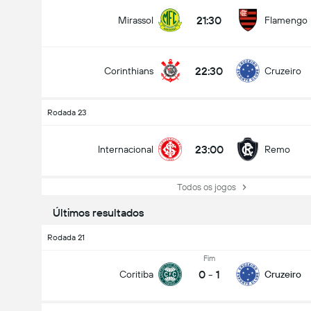
21:30
Mirassol
Flamengo
22:30
Corinthians
Cruzeiro
Total de Gols (2.5)
Rodada 23
23:00
Internacional
Remo
Total de votos: 1,292
Todos os jogos
Últimos resultados
Rodada 21
Fim
0
-
1
Coritiba
Cruzeiro