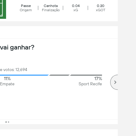
Passe
Canhota
0.04
0.20
Origem
Finalização
xG
xGOT
vai ganhar?
de votos: 12,694
11%
17%
Empate
Sport Recife