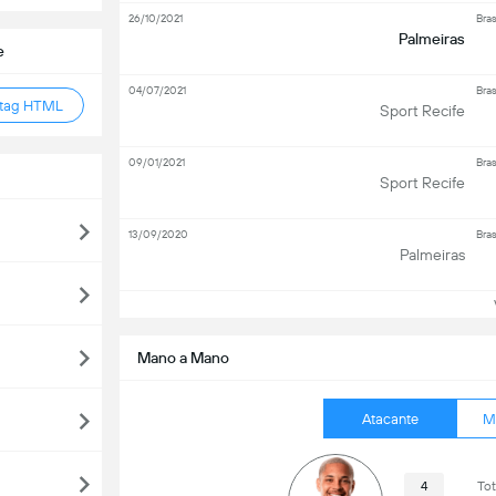
26/10/2021
Bras
Palmeiras
e
04/07/2021
Bras
 tag HTML
Sport Recife
09/01/2021
Bras
Sport Recife
13/09/2020
Bras
Palmeiras
Ve
Mano a Mano
Atacante
M
4
Tot