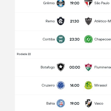
19:00
Grêmio
São Paulo
21:30
Remo
Atlético-
23:30
Coritiba
Chapecoe
Rodada 22
00:00
Botafogo
Fluminens
14:00
Cruzeiro
Mirassol
19:00
Bahia
Vasco