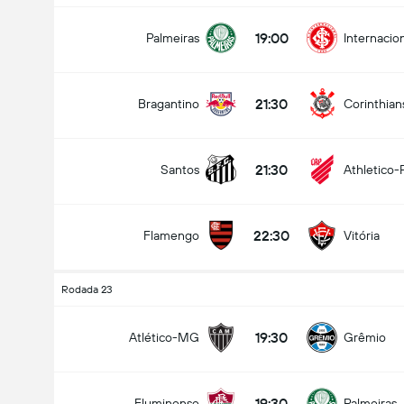
19:00
Palmeiras
Internacio
21:30
Bragantino
Corinthian
21:30
Santos
Athletico-
22:30
Flamengo
Vitória
Rodada 23
19:30
Atlético-MG
Grêmio
19:30
Fluminense
Palmeiras