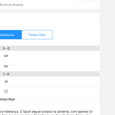
rontos diretos
Destaques
Tempo Real
3 - 0
59'
56'
1 - 0
14'
empo Real
e-liderança. O Sport segue isolado na lanterna, com apenas 10