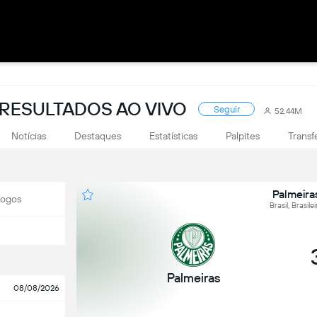
: RESULTADOS AO VIVO
Seguir
52.44M
Notícias
Destaques
Estatísticas
Palpites
Transf
Palmeira
Jogos
Brasil, Brasil
Palmeiras
08/08/2026