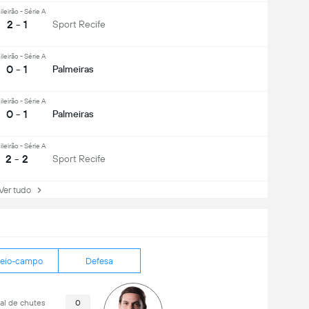
ileirão - Série A
2 - 1
Sport Recife
ileirão - Série A
0 - 1
Palmeiras
ileirão - Série A
0 - 1
Palmeiras
ileirão - Série A
2 - 2
Sport Recife
r tudo
eio-campo
Defesa
al de chutes
0