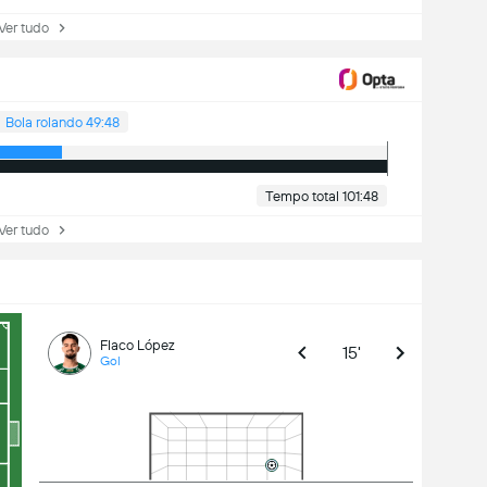
r tudo
Bola rolando 49:48
Tempo total 101:48
r tudo
Flaco López
15'
Gol