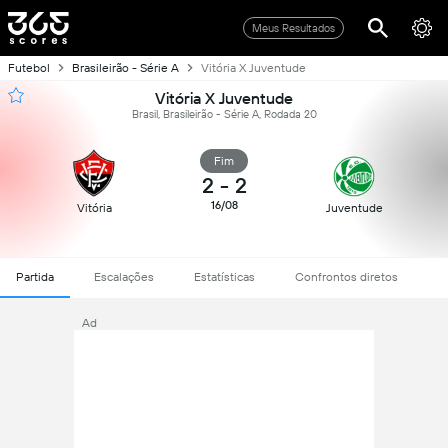
Meus Resultados
Futebol
Brasileirão - Série A
Vitória X Juventude
Vitória X Juventude
Brasil, Brasileirão - Série A, Rodada 20
Fim
2
-
2
16/08
Vitória
Juventude
Partida
Escalações
Estatísticas
Confrontos diretos
Ad