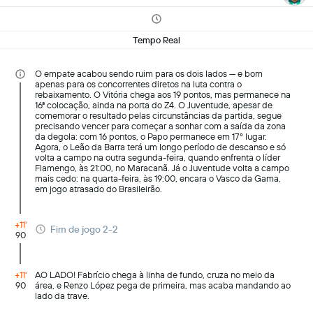
Tempo Real
O empate acabou sendo ruim para os dois lados — e bom
apenas para os concorrentes diretos na luta contra o
rebaixamento. O Vitória chega aos 19 pontos, mas permanece na
16ª colocação, ainda na porta do Z4. O Juventude, apesar de
comemorar o resultado pelas circunstâncias da partida, segue
precisando vencer para começar a sonhar com a saída da zona
da degola: com 16 pontos, o Papo permanece em 17º lugar.
Agora, o Leão da Barra terá um longo período de descanso e só
volta a campo na outra segunda-feira, quando enfrenta o líder
Flamengo, às 21:00, no Maracanã. Já o Juventude volta a campo
mais cedo: na quarta-feira, às 19:00, encara o Vasco da Gama,
em jogo atrasado do Brasileirão.
+11'
Fim de jogo 2-2
90
+11'
AO LADO! Fabrício chega à linha de fundo, cruza no meio da
90
área, e Renzo López pega de primeira, mas acaba mandando ao
lado da trave.