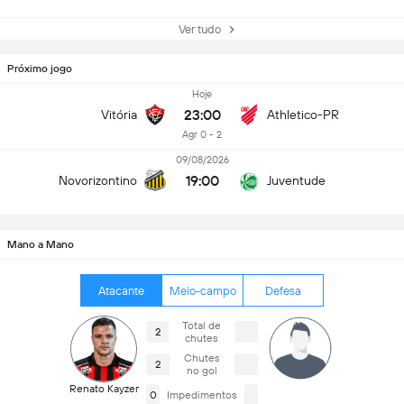
Ver tudo
Próximo jogo
Hoje
23:00
Vitória
Athletico-PR
Agr 0 - 2
09/08/2026
19:00
Novorizontino
Juventude
Mano a Mano
Atacante
Meio-campo
Defesa
Total de
2
chutes
Chutes
2
no gol
Renato Kayzer
0
Impedimentos