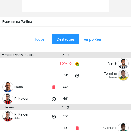
Eventos da Partida
Todos
Destaques
Tempo Real
2 - 2
Fim dos 90 Minutos
90' + 10
Nenê
Formiga
81'
Nenê
Neris
66'
R. Kayzer
46'
1 - 0
Intervalo
R. Kayzer
32'
Aitor
10'
Cipriano