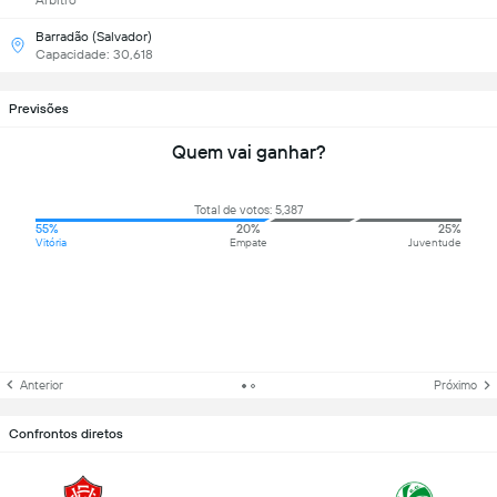
Árbitro
Barradão (Salvador)
Capacidade: 30,618
Previsões
Quem vai ganhar?
Total de votos: 5,387
55%
20%
25%
Vitória
Empate
Juventude
Anterior
Próximo
Confrontos diretos