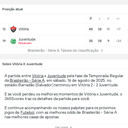
Posição atual
P
J
V
+/-
Vitória
15
45
38
11
-17
3
Juventude
19
35
38
9
-34
3
Rebaixado
Brasileirão - Série A: Tabela de classificação
Sobre Vitória X Juventude
A partida entre
Vitória
x
Juventude
pela fase de Temporada Regular
da
Brasileirão - Série A
, em sábado, 16 de agosto de 2025, no
estádio Barradão (Salvador) terminou em Vitória 2 - 2 Juventude.
E se você perdeu os melhores momentos de Vitória x Juventude, o
365Scores traz os detalhes da partida para você.
E continue acompanhando os nossos palpites para os próximos
jogos de
Futebol
, com as melhores odds de Brasileirão - Série A
nas melhores casas de apostas.
Ver mais