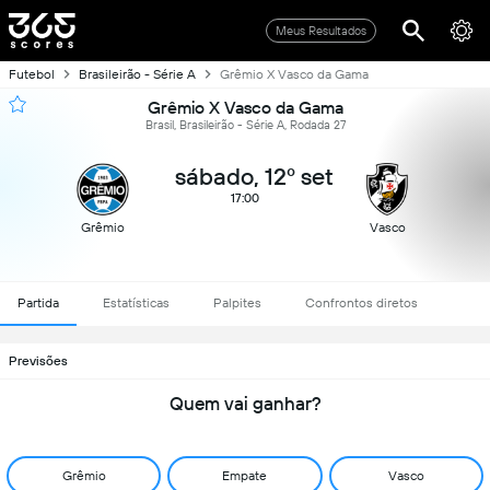
Meus Resultados
Futebol
Brasileirão - Série A
Grêmio X Vasco da Gama
Grêmio X Vasco da Gama
Brasil, Brasileirão - Série A, Rodada 27
sábado, 12º set
17:00
Grêmio
Vasco
Partida
Estatísticas
Palpites
Confrontos diretos
Previsões
Quem vai ganhar?
Grêmio
Empate
Vasco