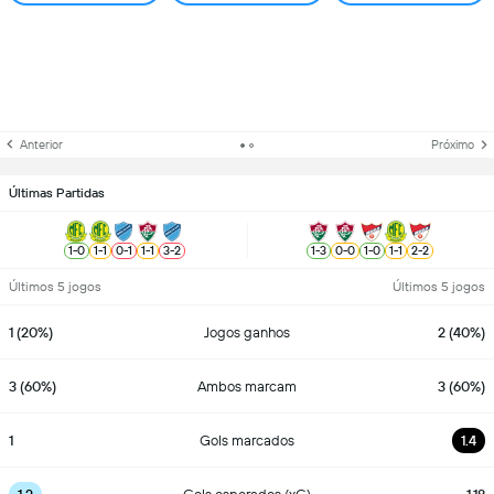
Anterior
Próximo
Últimas Partidas
1
-
0
1
-
1
0
-
1
1
-
1
3
-
2
1
-
3
0
-
0
1
-
0
1
-
1
2
-
2
Últimos 5 jogos
Últimos 5 jogos
1 (20%)
Jogos ganhos
2 (40%)
3 (60%)
Ambos marcam
3 (60%)
1
Gols marcados
1.4