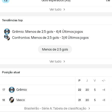
1.2
Gols esperados (xG)
1.18
Ver tudo
Tendências top
Grêmio: Menos de 2.5 gols - 4/4 Últimos jogos
Confrontos: Menos de 2.5 gols - 3/4 Últimos jogos
Menos de 2.5 gols
Ver tudo
Posição atual
P
J
V
+/-
Grêmio
17
22
20
5
-4
Vasco
18
21
20
5
-8
Brasileirão - Série A: Tabela de classificação