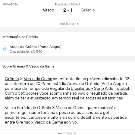
14/04/2024
Brasileirão - Série A
2 - 1
Vasco
Grêmio
Ver tudo
Informação da Partida
Arena do Grêmio (Porto Alegre)
Capacidade: 60,540
Sobre Grêmio X Vasco da Gama
Grêmio
X
Vasco da Gama
se enfrentarão no próximo dia sábado, 12
de setembro de 2026, no estádio Arena do Grêmio (Porto Alegre)
pela fase de Temporada Regular da
Brasileirão - Série A
de
Futebol
.
Com o 365Scores você acompanha ao vivo o resultado da partida,
além de ter a atualização em tempo real de todas as estatísticas.
Veja o horário de Grêmio X Vasco da Gama, quem marcará o
primeiro gol, quem terá mais posse de bola, chutes a gol,
escanteios, , cartões e muito mais com o detalhamento da partida
entre Grêmio x Vasco da Gama ao vivo.
Ver mais