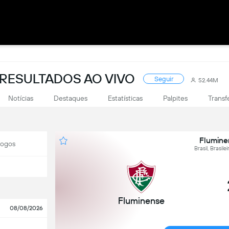
: RESULTADOS AO VIVO
Seguir
52.44M
Notícias
Destaques
Estatísticas
Palpites
Transf
Flumine
Jogos
Brasil, Brasil
Fluminense
08/08/2026