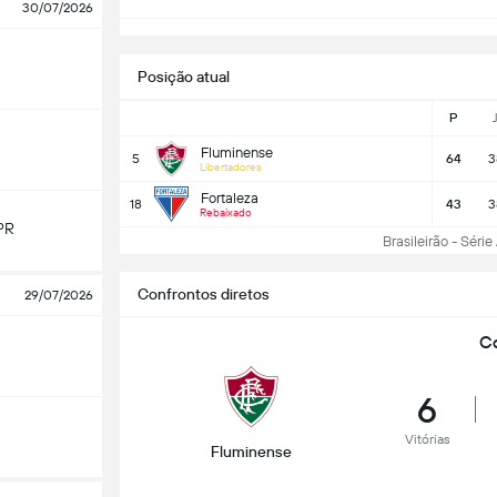
30/07/2026
Posição atual
P
Fluminense
5
64
3
Libertadores
Fortaleza
18
43
3
Rebaixado
PR
Brasileirão - Série 
Confrontos diretos
29/07/2026
Co
6
Vitórias
Fluminense