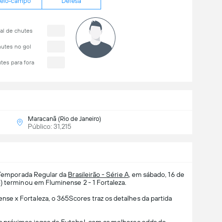
eio-campo
Defesa
al de chutes
utes no gol
tes para fora
Maracanã (Rio de Janeiro)
Público: 31,215
 Temporada Regular da
Brasileirão - Série A
, em sábado, 16 de
) terminou em Fluminense 2 - 1 Fortaleza.
e x Fortaleza, o 365Scores traz os detalhes da partida