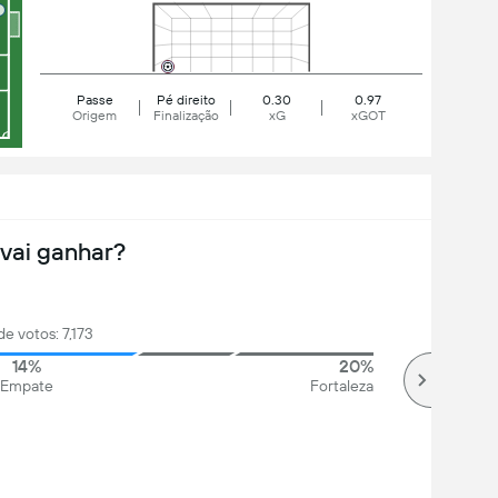
Passe
Pé direito
0.30
0.97
Origem
Finalização
xG
xGOT
vai ganhar?
de votos: 7,173
14%
20%
Empate
Fortaleza