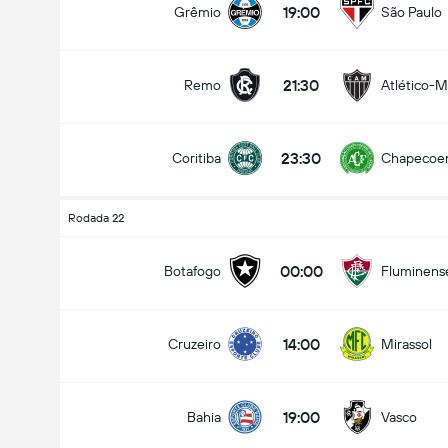
19:00
Grêmio
São Paulo
21:30
Remo
Atlético-
23:30
Coritiba
Chapecoe
Rodada 22
00:00
Botafogo
Fluminens
14:00
Cruzeiro
Mirassol
19:00
Bahia
Vasco