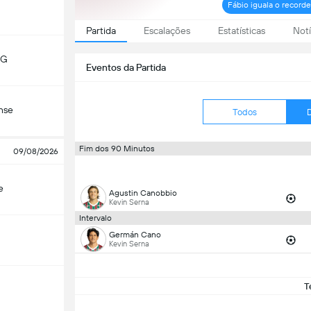
Fábio iguala o recorde
Partida
Escalações
Estatísticas
Notí
MG
Eventos da Partida
nse
Todos
Fim dos 90 Minutos
09/08/2026
e
Agustin Canobbio
Kevin Serna
Intervalo
Germán Cano
Kevin Serna
T