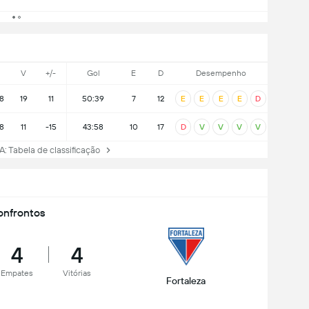
J
V
+/-
Gol
E
D
Desempenho
8
19
11
50:39
7
12
E
E
E
E
D
8
11
-15
43:58
10
17
D
V
V
V
V
A: Tabela de classificação
nfrontos
4
4
Empates
Vitórias
Fortaleza