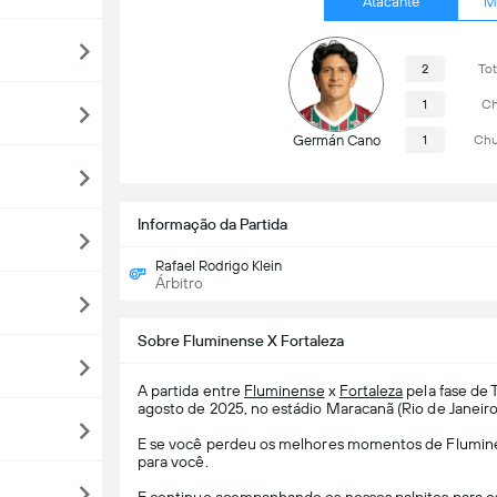
Atacante
M
2
Tot
1
Ch
Germán Cano
1
Chu
Informação da Partida
Rafael Rodrigo Klein
Árbitro
Sobre Fluminense X Fortaleza
A partida entre
Fluminense
x
Fortaleza
pela fase de
agosto de 2025, no estádio Maracanã (Rio de Janeiro
E se você perdeu os melhores momentos de Fluminens
para você.