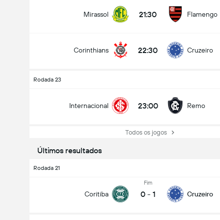
21:30
Mirassol
Flamengo
22:30
Corinthians
Cruzeiro
Rodada 23
23:00
Internacional
Remo
Total de Gols (2.5)
Todos os jogos
Últimos resultados
Rodada 21
Fim
0
-
1
Coritiba
Cruzeiro