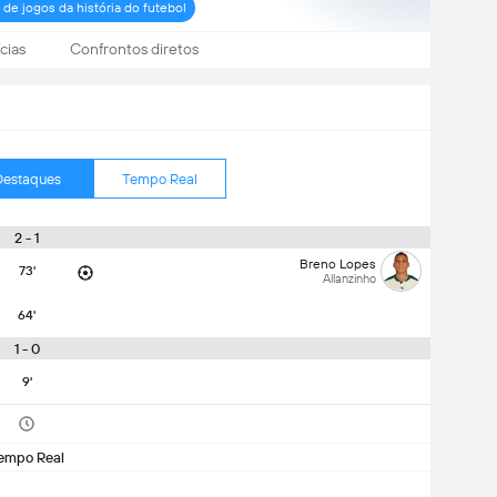
 de jogos da história do futebol
cias
Confrontos diretos
Destaques
Tempo Real
2 - 1
Breno Lopes
73'
Allanzinho
64'
1 - 0
9'
empo Real