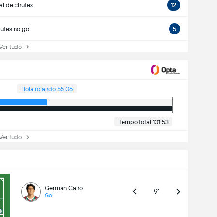
al de chutes
12
utes no gol
5
r tudo
Bola rolando 55:06
Tempo total 101:53
r tudo
Germán Cano
9'
Gol