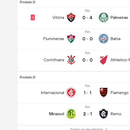
Rodada 21
Fim
0
-
4
Vitória
Palmeiras
2
Fim
0
-
0
Fluminense
Bahia
Fim
0
-
0
Corinthians
Athletico-
Rodada 21
Fim
1
-
1
Internacional
Flamengo
Fim
2
-
1
Mirassol
Remo
Todos os resultados