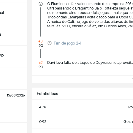
O Fluminense faz valer o mando de campo na 20ª r
ultrapassando o Bragantino. Já o Fortaleza segue 
nal
no momento ainda possui dois jogos a mais que Juv
Tricolor das Laranjeiras volta o foco para a Copa S
América de Cali, no jogo de volta das oitavas de f
feira: às 19:00, encara o Vélez, em Buenos Aires, v
s
+5'
Fim de jogo 2-1
90
PR
+5'
Davi leva falta de ataque de Deyverson e aproveit
90
Ve
Estatísticas
15/08/2026
43%
Po
0.92
Gols 
o