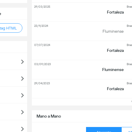
29/03/2025
Bras
Fortaleza
e
23/11/2024
Bras
 tag HTML
Fluminense
07/07/2024
Bras
Fortaleza
03/09/2023
Bras
Fluminense
29/04/2023
Bras
Fortaleza
Ve
Mano a Mano