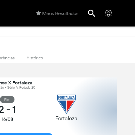
Meus Resultados
erências
Histórico
nse X Fortaleza
eirão - Série A, Rodada 20
Fim
2
-
1
Fortaleza
16/08