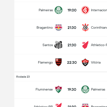
19:00
Palmeiras
Internacio
21:30
Bragantino
Corinthian
21:30
Santos
Athletico-
22:30
Flamengo
Vitória
Rodada 23
19:30
Fluminense
Palmeiras
21:30
Athletico-PR
Bragantin