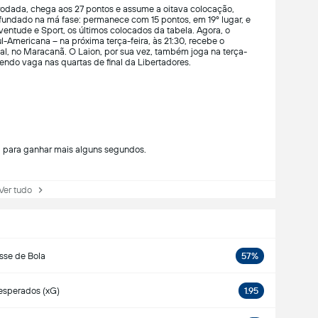
odada, chega aos 27 pontos e assume a oitava colocação,
afundado na má fase: permanece com 15 pontos, em 19º lugar, e
entude e Sport, os últimos colocados da tabela. Agora, o
ul-Americana – na próxima terça-feira, às 21:30, recebe o
inal, no Maracanã. O Laion, por sua vez, também joga na terça-
alendo vaga nas quartas de final da Libertadores.
a para ganhar mais alguns segundos.
r tudo
sse de Bola
57%
esperados (xG)
1.95