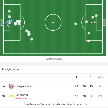
Mostrar mais
Posição atual
P
J
V
+/-
Bragantino
16
44
38
10
-4
Criciúma
18
38
38
9
-19
Rebaixado
Brasileirão - Série A: Tabela de classificação