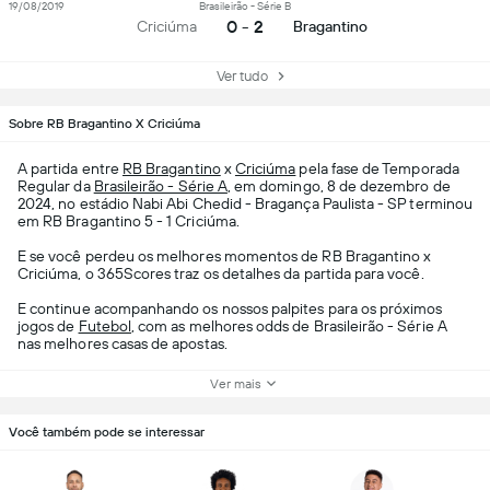
19/08/2019
Brasileirão - Série B
0 - 2
Criciúma
Bragantino
Ver tudo
Sobre RB Bragantino X Criciúma
A partida entre
RB Bragantino
x
Criciúma
pela fase de Temporada
Regular da
Brasileirão - Série A
, em domingo, 8 de dezembro de
2024, no estádio Nabi Abi Chedid - Bragança Paulista - SP terminou
em RB Bragantino 5 - 1 Criciúma.
E se você perdeu os melhores momentos de RB Bragantino x
Criciúma, o 365Scores traz os detalhes da partida para você.
E continue acompanhando os nossos palpites para os próximos
jogos de
Futebol
, com as melhores odds de Brasileirão - Série A
nas melhores casas de apostas.
Ver mais
Você também pode se interessar