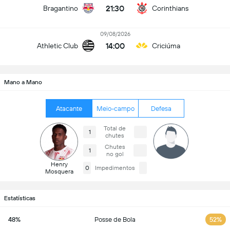
21:30
Bragantino
Corinthians
09/08/2026
14:00
Athletic Club
Criciúma
Mano a Mano
Atacante
Meio-campo
Defesa
Total de
1
chutes
Chutes
1
no gol
Henry
0
Impedimentos
Mosquera
Estatísticas
48%
Posse de Bola
52%