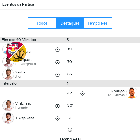
Eventos da Partida
Todos
Destaques
Tempo Real
5 - 1
Fim dos 90 Minutos
Jhon
81'
Mosquera
Mosquera
70'
L. Evangelista
Sasha
55'
Jhon
2 - 1
Intervalo
Rodrigo
39'
M. Hermes
Vinicinho
30'
Hurtado
J. Capixaba
13'
Tempo Real