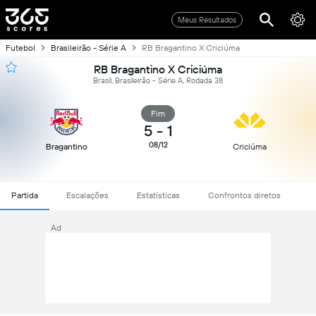
Meus Resultados
Futebol
Brasileirão - Série A
RB Bragantino X Criciúma
RB Bragantino X Criciúma
Brasil, Brasileirão - Série A, Rodada 38
Fim
5
-
1
08/12
Bragantino
Criciúma
Partida
Escalações
Estatísticas
Confrontos diretos
Ad