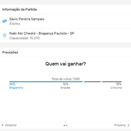
Informação da Partida
Sávio Pereira Sampaio
Árbitro
Nabi Abi Chedid - Bragança Paulista - SP
Capacidade: 15,010
Previsões
Quem vai ganhar?
Total de votos: 7,585
66%
16%
18%
Bragantino
Empate
Criciúma
Anterior
Próximo