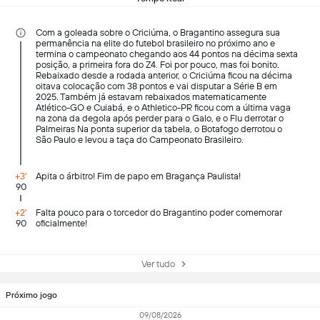
Com a goleada sobre o Criciúma, o Bragantino assegura sua
permanência na elite do futebol brasileiro no próximo ano e
termina o campeonato chegando aos 44 pontos na décima sexta
posição, a primeira fora do Z4. Foi por pouco, mas foi bonito.
Rebaixado desde a rodada anterior, o Criciúma ficou na décima
oitava colocação com 38 pontos e vai disputar a Série B em
2025. Também já estavam rebaixados matematicamente
Atlético-GO e Cuiabá, e o Athletico-PR ficou com a última vaga
na zona da degola após perder para o Galo, e o Flu derrotar o
Palmeiras Na ponta superior da tabela, o Botafogo derrotou o
São Paulo e levou a taça do Campeonato Brasileiro.
+3'
Apita o árbitro! Fim de papo em Bragança Paulista!
90
+2'
Falta pouco para o torcedor do Bragantino poder comemorar
90
oficialmente!
Ver tudo
Próximo jogo
09/08/2026