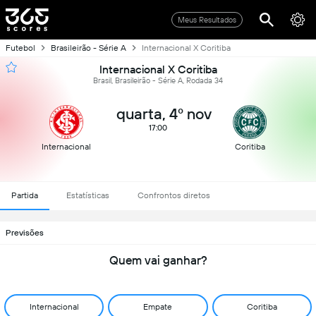
Meus Resultados
Futebol
Brasileirão - Série A
Internacional X Coritiba
Internacional X Coritiba
Brasil, Brasileirão - Série A, Rodada 34
quarta, 4º nov
17:00
Internacional
Coritiba
Partida
Estatísticas
Confrontos diretos
Previsões
Quem vai ganhar?
Internacional
Empate
Coritiba