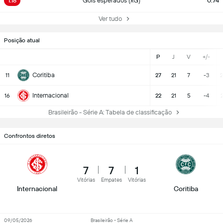
1.18
Gols esperados (xG)
0.74
Ver tudo
Posição atual
P
J
V
+/-
Coritiba
11
27
21
7
-3
2
Internacional
16
22
21
5
-4
Brasileirão - Série A: Tabela de classificação
Confrontos diretos
7
7
1
Vitórias
Empates
Vitórias
Internacional
Coritiba
09/05/2026
Brasileirão - Série A