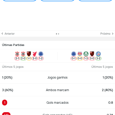
Anterior
Próximo
Últimas Partidas
2
-
1
2
-
0
1
-
1
2
-
0
1
-
2
0
-
1
0
-
0
1
-
3
3
-
0
3
-
2
Últimos 5 jogos
Últimos 5 jogos
1 (20%)
Jogos ganhos
1 (20%)
3 (60%)
Ambos marcam
2 (40%)
1
Gols marcados
0.8