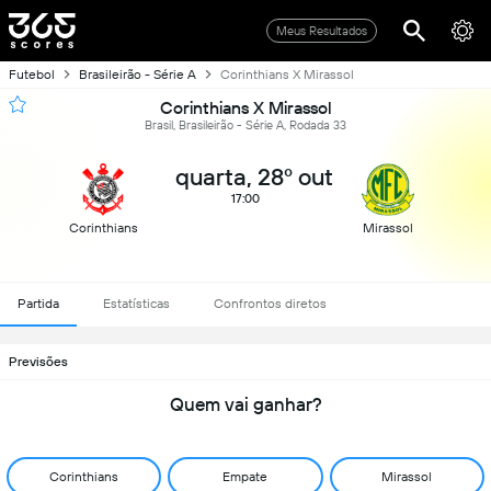
Meus Resultados
Futebol
Brasileirão - Série A
Corinthians X Mirassol
Corinthians X Mirassol
Brasil, Brasileirão - Série A, Rodada 33
quarta, 28º out
17:00
Corinthians
Mirassol
Partida
Estatísticas
Confrontos diretos
Previsões
Quem vai ganhar?
Corinthians
Empate
Mirassol