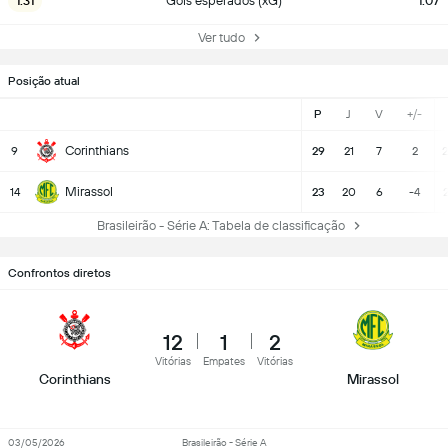
1.31
Gols esperados (xG)
1.07
Ver tudo
Posição atual
P
J
V
+/-
Corinthians
9
29
21
7
2
2
Mirassol
14
23
20
6
-4
Brasileirão - Série A: Tabela de classificação
Confrontos diretos
12
1
2
Vitórias
Empates
Vitórias
Corinthians
Mirassol
03/05/2026
Brasileirão - Série A