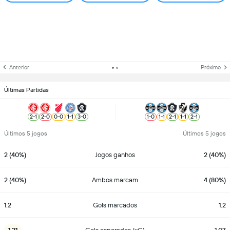
Anterior
Próximo
Últimas Partidas
2
-
1
2
-
0
0
-
0
1
-
1
3
-
0
1
-
0
1
-
1
2
-
1
1
-
1
2
-
1
Últimos 5 jogos
Últimos 5 jogos
2 (40%)
Jogos ganhos
2 (40%)
2 (40%)
Ambos marcam
4 (80%)
1.2
Gols marcados
1.2