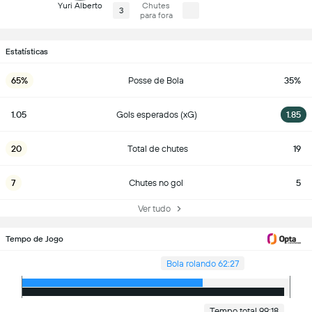
Yuri Alberto
Chutes
3
para fora
Estatísticas
65%
Posse de Bola
35%
1.05
Gols esperados (xG)
1.85
20
Total de chutes
19
7
Chutes no gol
5
Ver tudo
Tempo de Jogo
Bola rolando 62:27
Tempo total 99:18