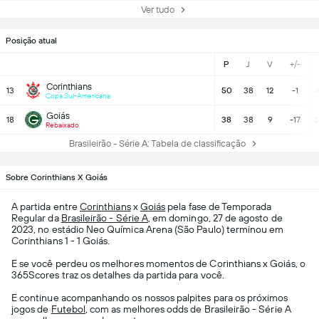
Ver tudo
Posição atual
P
J
V
+/-
Corinthians
13
50
38
12
-1
Copa Sul-Americana
Goiás
18
38
38
9
-17
3
Rebaixado
Brasileirão - Série A: Tabela de classificação
Sobre Corinthians X Goiás
A partida entre
Corinthians
x
Goiás
pela fase de Temporada
Regular da
Brasileirão - Série A
, em domingo, 27 de agosto de
2023, no estádio Neo Química Arena (São Paulo) terminou em
Corinthians 1 - 1 Goiás.
E se você perdeu os melhores momentos de Corinthians x Goiás, o
365Scores traz os detalhes da partida para você.
E continue acompanhando os nossos palpites para os próximos
jogos de
Futebol
, com as melhores odds de Brasileirão - Série A