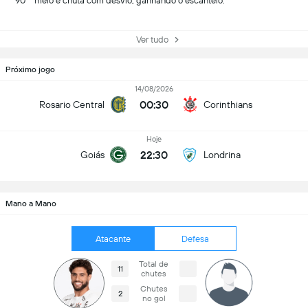
90
meio e chuta com desvio, ganhando o escanteio.
Ver tudo
Próximo jogo
14/08/2026
00:30
Rosario Central
Corinthians
Hoje
22:30
Goiás
Londrina
Mano a Mano
Atacante
Defesa
Total de
11
chutes
Chutes
2
no gol