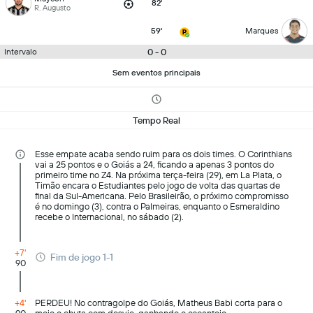
82'
R. Augusto
59'
Marques
0 - 0
Intervalo
Sem eventos principais
Tempo Real
Esse empate acaba sendo ruim para os dois times. O Corinthians
vai a 25 pontos e o Goiás a 24, ficando a apenas 3 pontos do
primeiro time no Z4. Na próxima terça-feira (29), em La Plata, o
Timão encara o Estudiantes pelo jogo de volta das quartas de
final da Sul-Americana. Pelo Brasileirão, o próximo compromisso
é no domingo (3), contra o Palmeiras, enquanto o Esmeraldino
recebe o Internacional, no sábado (2).
+7'
Fim de jogo 1-1
90
+4'
PERDEU! No contragolpe do Goiás, Matheus Babi corta para o