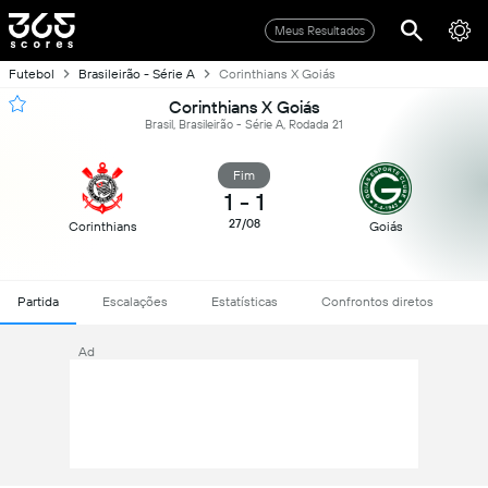
Meus Resultados
Futebol
Brasileirão - Série A
Corinthians X Goiás
Corinthians X Goiás
Brasil, Brasileirão - Série A, Rodada 21
Fim
1
-
1
27/08
Corinthians
Goiás
Partida
Escalações
Estatísticas
Confrontos diretos
Ad