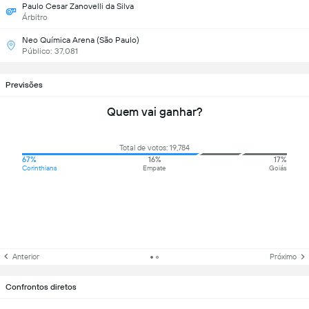
Paulo Cesar Zanovelli da Silva
Árbitro
Neo Química Arena (São Paulo)
Público: 37,081
Previsões
Quem vai ganhar?
Total de votos: 19,784
67%
16%
17%
Corinthians
Empate
Goiás
Anterior
Próximo
Confrontos diretos