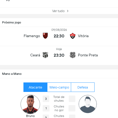
Ver tudo
Próximo jogo
09/08/2026
22:30
Flamengo
Vitória
Hoje
23:30
Ceará
Ponte Preta
Mano a Mano
Atacante
Meio-campo
Defesa
Total de
3
chutes
Chutes
1
no gol
Bruno
Chutes
2