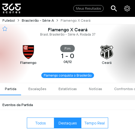
Meus Resultados
Futebol
Brasileirão - Série A
Flamengo X Ceará
Flamengo X Ceará
Brasil, Brasileirão - Série A, Rodada 37
Fim
1
-
0
04/12
Flamengo
Ceará
Flamengo conquista o Brasileirão
Partida
Escalações
Estatísticas
Notícias
Confrontos d
Eventos da Partida
Todos
Destaques
Tempo Real