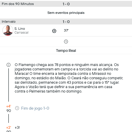
1 - 0
Fim dos 90 Minutos
Sem eventos principais
1 - 0
Intervalo
S. Lino
37'
Carrascal
Tempo Real
O Flamengo chega aos 78 pontos e ninguém mais alcança. Os
jogadores comemoram em campo e a torcida vai ao delírio no
Maraca! O time encerra a temporada contra o Mirassol no
domingo, no estádio do Maião. O Ceará não conseguiu competir,
sai derrotado, permanece com 43 pontos e cai para o 15º lugar.
Agora o Vozão terá que definir a sua permanência em casa
contra o Palmeiras também no domingo.
+4'
Fim de jogo 1-0
90
+2'
+3!
90