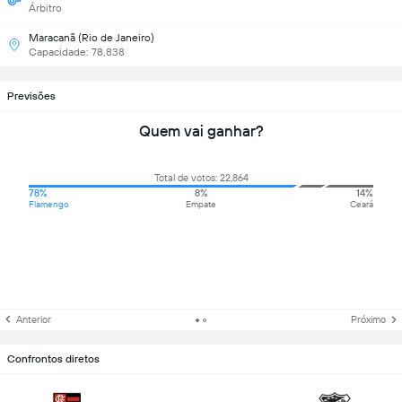
Árbitro
Maracanã (Rio de Janeiro)
Capacidade: 78,838
Previsões
Quem vai ganhar?
Total de votos: 22,864
78%
8%
14%
Flamengo
Empate
Ceará
Anterior
Próximo
Confrontos diretos