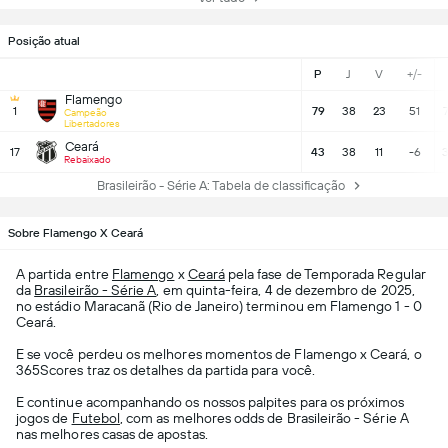
Posição atual
P
J
V
+/-
Flamengo
1
79
38
23
51
Campeão
Libertadores
Ceará
17
43
38
11
-6
3
Rebaixado
Brasileirão - Série A: Tabela de classificação
Sobre Flamengo X Ceará
A partida entre
Flamengo
x
Ceará
pela fase de Temporada Regular
da
Brasileirão - Série A
, em quinta-feira, 4 de dezembro de 2025,
no estádio Maracanã (Rio de Janeiro) terminou em Flamengo 1 - 0
Ceará.
E se você perdeu os melhores momentos de Flamengo x Ceará, o
365Scores traz os detalhes da partida para você.
E continue acompanhando os nossos palpites para os próximos
jogos de
Futebol
, com as melhores odds de Brasileirão - Série A
nas melhores casas de apostas.