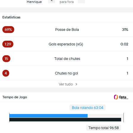
Henrique
para fora
Estatísticas
69%
Posse de Bola
31%
1.29
Gols esperados (xG)
0.02
15
Total de chutes
1
4
Chutes no gol
1
Ver tudo
Tempo de Jogo
Bola rolando 63:04
Tempo total 96:58