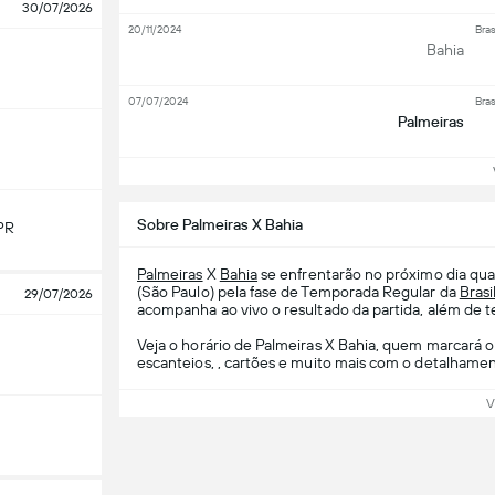
30/07/2026
20/11/2024
Bras
Bahia
07/07/2024
Bras
Palmeiras
Ve
Sobre Palmeiras X Bahia
PR
Palmeiras
X
Bahia
se enfrentarão no próximo dia qua
(São Paulo) pela fase de Temporada Regular da
Brasi
29/07/2026
acompanha ao vivo o resultado da partida, além de te
Veja o horário de Palmeiras X Bahia, quem marcará o 
escanteios, , cartões e muito mais com o detalhament
V