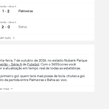
ileirão - Série A
1 - 2
Palmeiras
ileirão - Série A
2 - 0
Bahia
r tudo
rta-feira, 7 de outubro de 2026, no estádio Nubank Parque
leirão - Série A
de
Futebol
. Com o 365Scores você
r a atualização em tempo real de todas as estatísticas.
primeiro gol, quem terá mais posse de bola, chutes a gol,
o da partida entre Palmeiras x Bahia ao vivo.
er mais