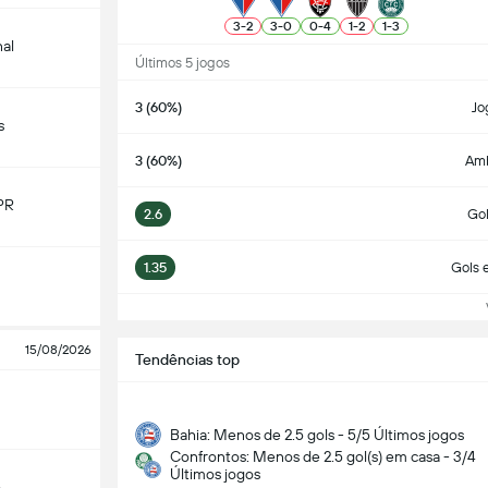
3
-
2
3
-
0
0
-
4
1
-
2
1
-
3
nal
Últimos 5 jogos
3 (60%)
Jo
s
3 (60%)
Am
PR
2.6
Go
1.35
Gols 
Ve
15/08/2026
Tendências top
Bahia: Menos de 2.5 gols - 5/5 Últimos jogos
Confrontos: Menos de 2.5 gol(s) em casa - 3/4
Últimos jogos
o