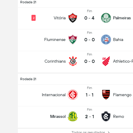
Rodada 21
Fim
0
-
4
Vitória
Palmeiras
2
Fim
0
-
0
Fluminense
Bahia
Fim
0
-
0
Corinthians
Athletico-
Rodada 21
Fim
1
-
1
Internacional
Flamengo
Fim
2
-
1
Mirassol
Remo
Todos os resultados