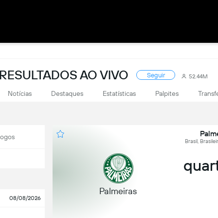
: RESULTADOS AO VIVO
Seguir
52.44M
Notícias
Destaques
Estatísticas
Palpites
Transf
Palme
Jogos
Brasil, Brasil
quart
Palmeiras
08/08/2026