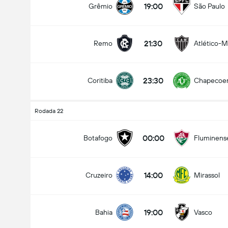
19:00
Grêmio
São Paulo
21:30
Remo
Atlético-
Total de Gols (2.5)
23:30
Coritiba
Chapecoe
Menos que
Mais que
Rodada 22
00:00
Botafogo
Fluminens
14:00
Cruzeiro
Mirassol
19:00
Bahia
Vasco