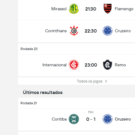
21:30
Mirassol
Flamengo
22:30
Corinthians
Cruzeiro
Rodada 23
23:00
Internacional
Remo
Todos os jogos
Últimos resultados
Rodada 21
Fim
0
-
1
Coritiba
Cruzeiro