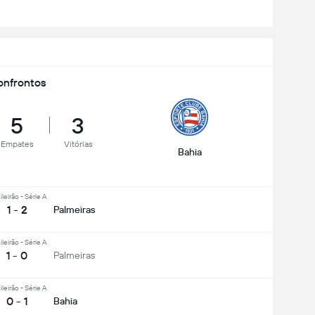
nfrontos
5
3
Empates
Vitórias
Bahia
ileirão - Série A
1 - 2
Palmeiras
ileirão - Série A
1 - 0
Palmeiras
ileirão - Série A
0 - 1
Bahia