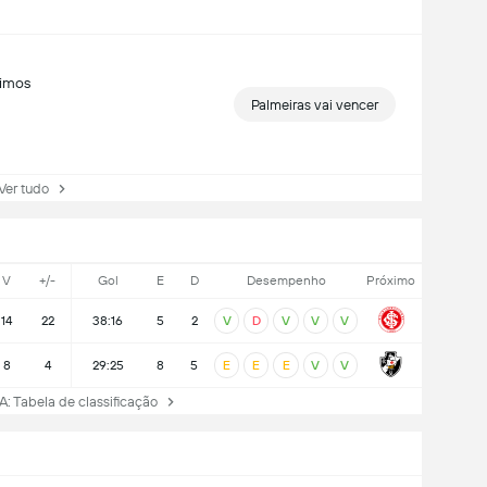
timos
Palmeiras vai vencer
r tudo
V
+/-
Gol
E
D
Desempenho
Próximo
14
22
38:16
5
2
V
D
V
V
V
8
4
29:25
8
5
E
E
E
V
V
A: Tabela de classificação