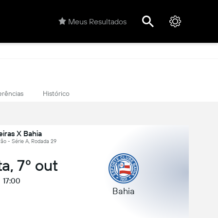
Meus Resultados
erências
Histórico
iras X Bahia
eirão - Série A, Rodada 29
a, 7º out
17:00
Bahia