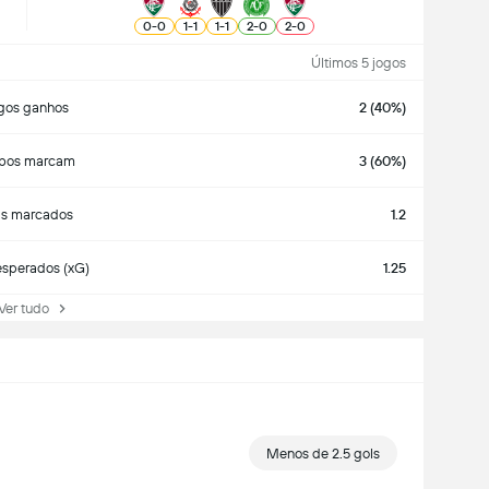
0
-
0
1
-
1
1
-
1
2
-
0
2
-
0
Últimos 5 jogos
gos ganhos
2 (40%)
bos marcam
3 (60%)
ls marcados
1.2
esperados (xG)
1.25
r tudo
Menos de 2.5 gols