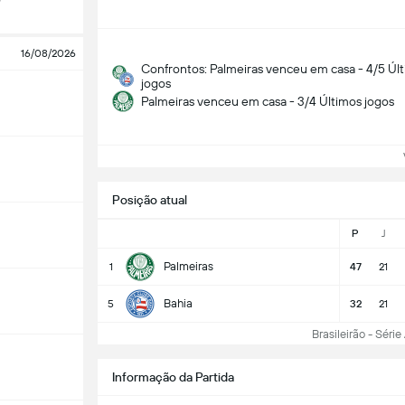
16/08/2026
Confrontos: Palmeiras venceu em casa - 4/5 Úl
jogos
Palmeiras venceu em casa - 3/4 Últimos jogos
Ve
Posição atual
P
J
Palmeiras
1
47
21
Bahia
5
32
21
Brasileirão - Série 
Informação da Partida