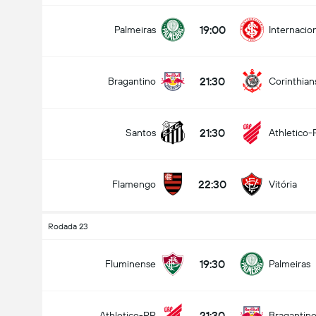
19:00
Palmeiras
Internacio
21:30
Bragantino
Corinthian
21:30
Santos
Athletico-
22:30
Flamengo
Vitória
Rodada 23
19:30
Fluminense
Palmeiras
21:30
Athletico-PR
Bragantin