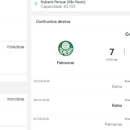
Nubank Parque (São Paulo)
Capacidade: 43,723
Confrontos diretos
Co
17/08/2026
7
Vitórias
Palmeiras
05/04/2026
Bras
Bahia
31/07/2026
28/09/2025
Bras
Bahia
27/04/2025
Bras
Palmeiras