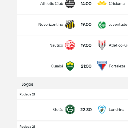
14:00
Athletic Club
Criciúma
19:00
Novorizontino
Juventude
Total de Gols (2.5)
19:00
Náutico
Atlético-
Menos que
Mais que
21:00
Cuiabá
Fortaleza
Jogos
Rodada 21
22:30
Goiás
Londrina
Rodada 21