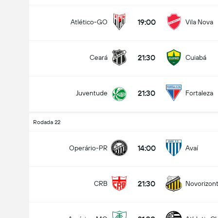
19:00
Atlético-GO
Vila Nova
21:30
Ceará
Cuiabá
21:30
Juventude
Fortaleza
Rodada 22
14:00
Operário-PR
Avaí
21:30
CRB
Novorizont