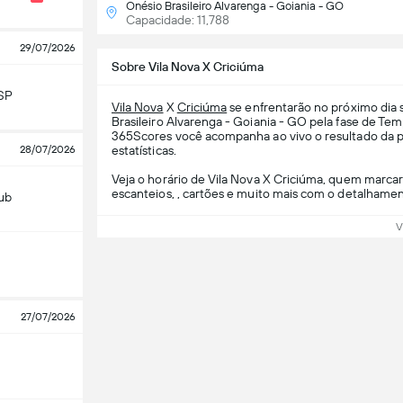
Onésio Brasileiro Alvarenga - Goiania - GO
Capacidade: 11,788
29/07/2026
Sobre Vila Nova X Criciúma
SP
Vila Nova
X
Criciúma
se enfrentarão no próximo dia 
Brasileiro Alvarenga - Goiania - GO pela fase de T
365Scores você acompanha ao vivo o resultado da par
28/07/2026
estatísticas.
Veja o horário de Vila Nova X Criciúma, quem marcará
escanteios, , cartões e muito mais com o detalhament
lub
V
27/07/2026