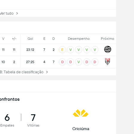
r tudo
V
+/-
Gol
E
D
Desempenho
Próximo
11
11
23:12
7
2
E
V
V
V
V
10
2
27:25
4
7
D
D
V
D
D
B: Tabela de classificação
nfrontos
6
7
Empates
Vitórias
Criciúma