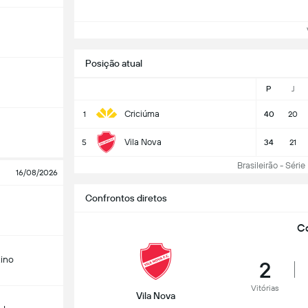
Ve
Posição atual
P
J
Criciúma
1
40
20
Vila Nova
5
34
21
Brasileirão - Série 
16/08/2026
Confrontos diretos
Co
ino
2
Vitórias
Vila Nova