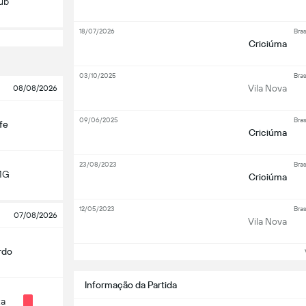
lub
18/07/2026
Bras
Criciúma
03/10/2025
Bras
Vila Nova
08/08/2026
09/06/2025
Bras
fe
Criciúma
23/08/2023
Bras
MG
Criciúma
12/05/2023
Bras
07/08/2026
Vila Nova
rdo
Ve
Informação da Partida
ta