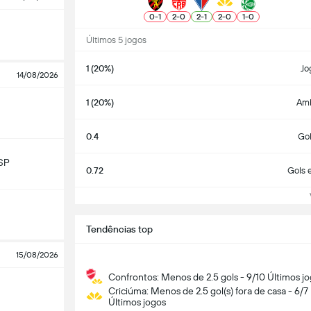
0
-
1
2
-
0
2
-
1
2
-
0
1
-
0
Últimos 5 jogos
1 (20%)
Jo
14/08/2026
1 (20%)
Am
0.4
Go
SP
0.72
Gols 
Ve
Tendências top
15/08/2026
Confrontos: Menos de 2.5 gols - 9/10 Últimos j
Criciúma: Menos de 2.5 gol(s) fora de casa - 6/7
Últimos jogos