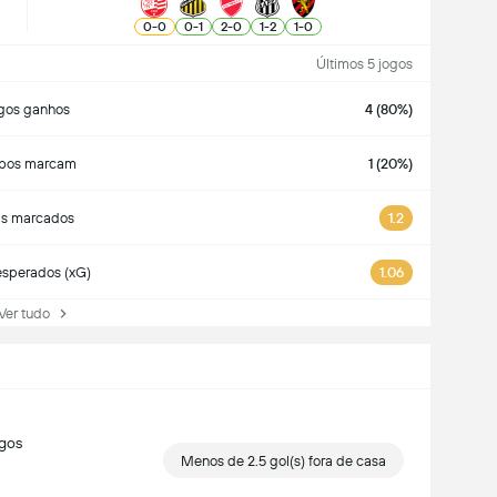
0
-
0
0
-
1
2
-
0
1
-
2
1
-
0
Últimos 5 jogos
gos ganhos
4 (80%)
bos marcam
1 (20%)
ls marcados
1.2
esperados (xG)
1.06
r tudo
ogos
Menos de 2.5 gol(s) fora de casa