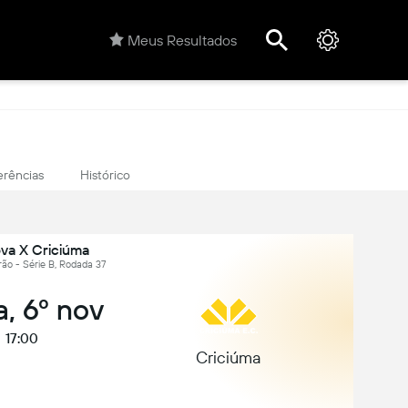
Meus Resultados
erências
Histórico
ova X Criciúma
eirão - Série B, Rodada 37
a, 6º nov
17:00
Criciúma