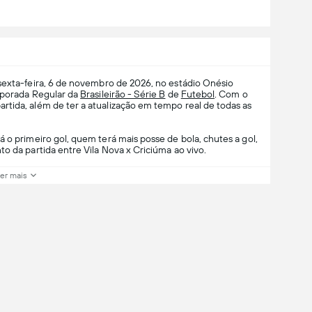
sexta-feira, 6 de novembro de 2026, no estádio Onésio
emporada Regular da
Brasileirão - Série B
de
Futebol
. Com o
tida, além de ter a atualização em tempo real de todas as
 o primeiro gol, quem terá mais posse de bola, chutes a gol,
o da partida entre Vila Nova x Criciúma ao vivo.
er mais