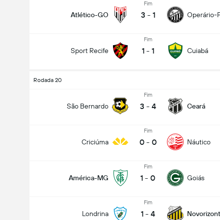
Fim
3
-
1
Atlético-GO
Operário-
Fim
1
-
1
Sport Recife
Cuiabá
Rodada 20
Fim
3
-
4
São Bernardo
Ceará
Fim
0
-
0
Criciúma
Náutico
Fim
1
-
0
América-MG
Goiás
Fim
1
-
4
Londrina
Novorizont