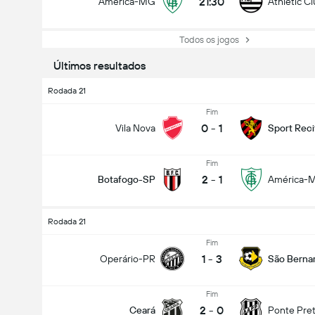
21:30
América-MG
Athletic C
Todos os jogos
Últimos resultados
Rodada 21
Fim
0
-
1
Vila Nova
Sport Reci
Fim
2
-
1
Botafogo-SP
América-
Rodada 21
Fim
1
-
3
Operário-PR
São Berna
Fim
2
-
0
Ceará
Ponte Pre