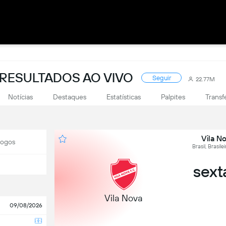
: RESULTADOS AO VIVO
Seguir
22.77M
Notícias
Destaques
Estatísticas
Palpites
Transf
Vila N
Jogos
Brasil, Brasil
sext
Vila Nova
09/08/2026