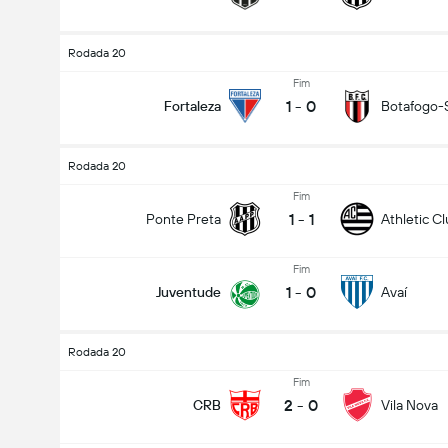
Rodada 20
Fim
1
-
0
Fortaleza
Botafogo-
Rodada 20
Fim
1
-
1
Ponte Preta
Athletic C
Fim
1
-
0
Juventude
Avaí
Rodada 20
Fim
2
-
0
CRB
Vila Nova