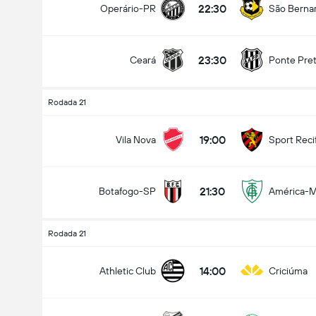
22:30
Operário-PR
São Berna
23:30
Ceará
Ponte Pre
Rodada 21
19:00
Vila Nova
Sport Reci
21:30
Botafogo-SP
América-
Rodada 21
14:00
Athletic Club
Criciúma