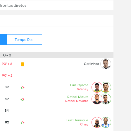
rontos diretos
Tempo Real
0 - 0
90' + 6
Carlinhos
90' + 2
Luis Oyama
89'
Warley
Rafael Moura
89'
Rafael Navarro
84'
Luiz Henrique
82'
Chay