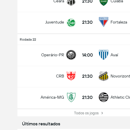
21:30
Ceará
Cuiabá
21:30
Juventude
Fortaleza
Rodada 22
14:00
Operário-PR
Avaí
Total de Gols (2.5)
21:30
CRB
Novorizont
Total de votos: 1,143
21:30
América-MG
Athletic C
Todos os jogos
Últimos resultados