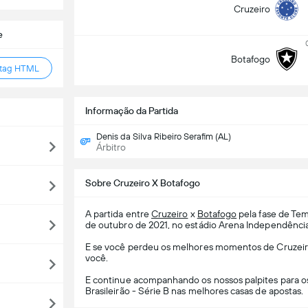
Cruzeiro
e
Botafogo
 tag HTML
Informação da Partida
Denis da Silva Ribeiro Serafim (AL)
Árbitro
Sobre Cruzeiro X Botafogo
A partida entre
Cruzeiro
x
Botafogo
pela fase de Te
de outubro de 2021, no estádio Arena Independênci
E se você perdeu os melhores momentos de Cruzeiro 
você.
E continue acompanhando os nossos palpites para o
Brasileirão - Série B nas melhores casas de apostas.