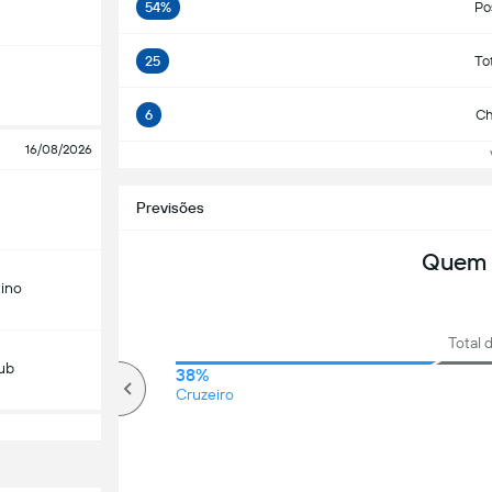
54%
Po
25
To
6
Ch
16/08/2026
Ve
Previsões
Quem 
ino
Total 
lub
63%
38%
Mais que
Cruzeiro