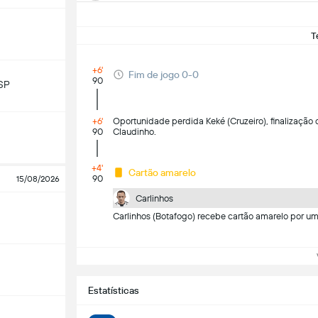
T
+6'
Fim de jogo 0-0
90
SP
+6'
Oportunidade perdida Keké (Cruzeiro), finalização
90
Claudinho.
+4'
Cartão amarelo
90
15/08/2026
Carlinhos
Carlinhos (Botafogo) recebe cartão amarelo por um
Ve
Estatísticas