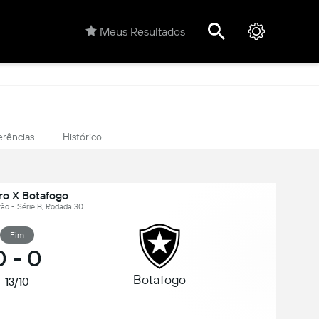
Meus Resultados
erências
Histórico
ro X Botafogo
eirão - Série B, Rodada 30
Fim
0
-
0
Botafogo
13/10