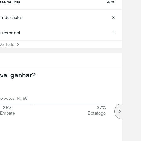
sse de Bola
46%
tal de chutes
3
utes no gol
1
r tudo
vai ganhar?
de votos: 14,168
25%
37%
Empate
Botafogo