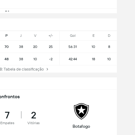
P
J
V
+/-
Gol
E
D
70
38
20
25
56:31
10
8
48
38
10
-2
42:44
18
10
B: Tabela de classificação
nfrontos
7
2
Empates
Vitórias
Botafogo