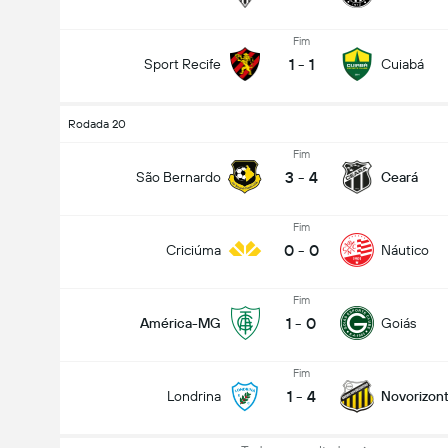
Fim
1
-
1
Sport Recife
Cuiabá
Rodada 20
Fim
3
-
4
São Bernardo
Ceará
Fim
0
-
0
Criciúma
Náutico
Fim
1
-
0
América-MG
Goiás
Fim
1
-
4
Londrina
Novorizont