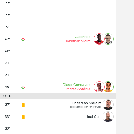
79'
79'
77'
Carlinhos
67'
Jonathan Vieira
62'
61'
61'
Diego Gonçalves
46'
Marco Antônio
0 - 0
Enderson Moreira
37'
do banco de reservas
33'
Joel Carli
32'