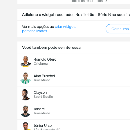
Todos os resultados
Adicione o widget resultados Brasileirão - Série B ao seu sit
Ver mais opções ao
criar widgets
Gerar uma
personalizados
Você também pode se interessar
Romulo Otero
Criciúma
Alan Ruschel
Juventude
Clayson
Sport Recife
Jandrei
Juventude
Júnior Urso
São Bernardo-SP