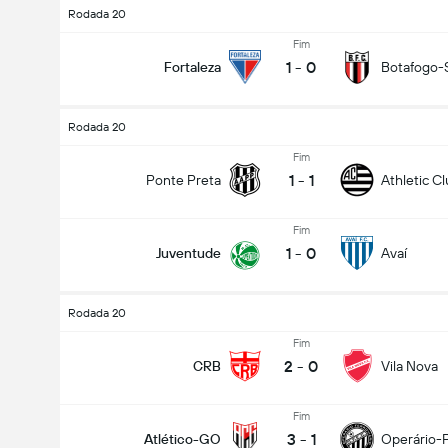
Rodada 20
Fim
1
-
0
Fortaleza
Botafogo-
Rodada 20
Fim
1
-
1
Ponte Preta
Athletic C
Fim
1
-
0
Juventude
Avaí
Rodada 20
Fim
2
-
0
CRB
Vila Nova
Fim
3
-
1
Atlético-GO
Operário-