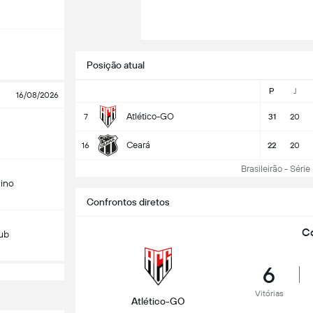
Posição atual
P
J
16/08/2026
Atlético-GO
7
31
20
Ceará
16
22
20
Brasileirão - Série 
ino
Confrontos diretos
Co
lub
6
Vitórias
Atlético-GO