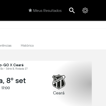
Meus Resultados
erências
Histórico
co-GO X Ceará
eirão - Série B, Rodada 27
a, 8º set
17:00
Ceará