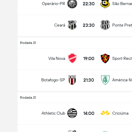
22:30
Operário-PR
São Berna
23:30
Ceará
Ponte Pre
Total de Gols (2.5)
Rodada 21
19:00
Vila Nova
Sport Reci
Menos que
Mais que
21:30
Botafogo-SP
América-
Rodada 21
14:00
Athletic Club
Criciúma