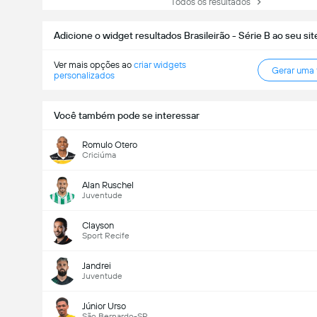
Todos os resultados
Adicione o widget resultados Brasileirão - Série B ao seu sit
Ver mais opções ao
criar widgets
Gerar uma
personalizados
Você também pode se interessar
Romulo Otero
Criciúma
Alan Ruschel
Juventude
Clayson
Sport Recife
Jandrei
Juventude
Júnior Urso
São Bernardo-SP