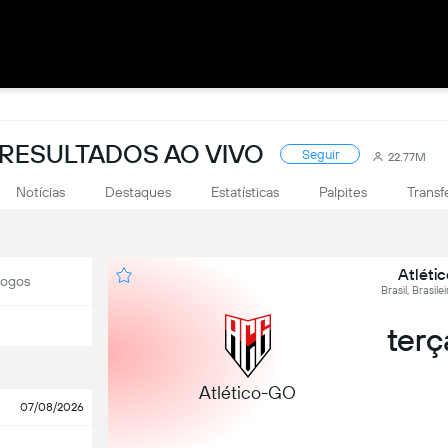
: RESULTADOS AO VIVO
Seguir
22.77M
Notícias
Destaques
Estatísticas
Palpites
Transf
Atléti
Jogos
Brasil, Brasil
terç
Atlético-GO
07/08/2026