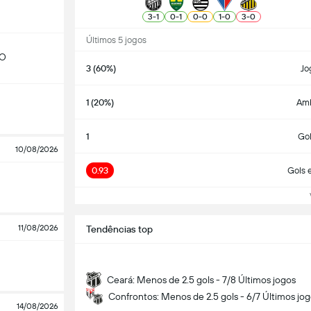
3
-
1
0
-
1
0
-
0
1
-
0
3
-
0
Últimos 5 jogos
GO
3 (60%)
Jo
1 (20%)
Am
1
Go
10/08/2026
0.93
Gols 
Ve
11/08/2026
Tendências top
Ceará: Menos de 2.5 gols - 7/8 Últimos jogos
Confrontos: Menos de 2.5 gols - 6/7 Últimos jo
14/08/2026