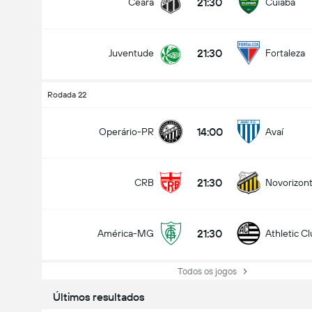
21:30
Ceará
Cuiabá
21:30
Juventude
Fortaleza
Rodada 22
14:00
Operário-PR
Avaí
21:30
CRB
Novorizont
21:30
América-MG
Athletic C
Todos os jogos
Últimos resultados