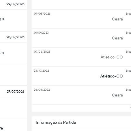
29/07/2026
09/05/2026
Bras
Ceará
SP
01/10/2023
Bras
28/07/2026
Ceará
07/06/2023
Bras
lub
Atlético-GO
23/10/2022
Bras
Atlético-GO
26/06/2022
Bras
27/07/2026
Ceará
Ve
Informação da Partida
PR