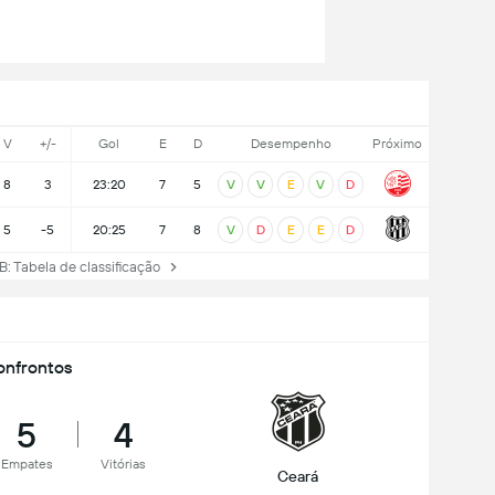
V
+/-
Gol
E
D
Desempenho
Próximo
8
3
23:20
7
5
V
V
E
V
D
5
-5
20:25
7
8
V
D
E
E
D
B: Tabela de classificação
nfrontos
5
4
Empates
Vitórias
Ceará