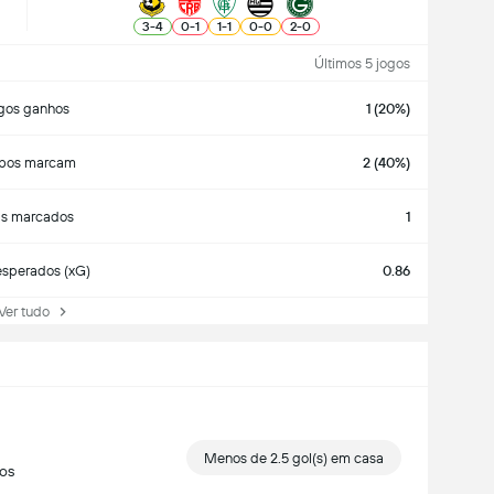
3
-
4
0
-
1
1
-
1
0
-
0
2
-
0
Últimos 5 jogos
gos ganhos
1 (20%)
bos marcam
2 (40%)
ls marcados
1
esperados (xG)
0.86
r tudo
Menos de 2.5 gol(s) em casa
gos