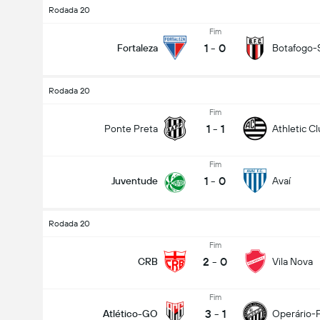
Rodada 20
Fim
1
-
0
Fortaleza
Botafogo-
Rodada 20
Fim
1
-
1
Ponte Preta
Athletic C
Fim
1
-
0
Juventude
Avaí
Rodada 20
Fim
2
-
0
CRB
Vila Nova
Fim
3
-
1
Atlético-GO
Operário-