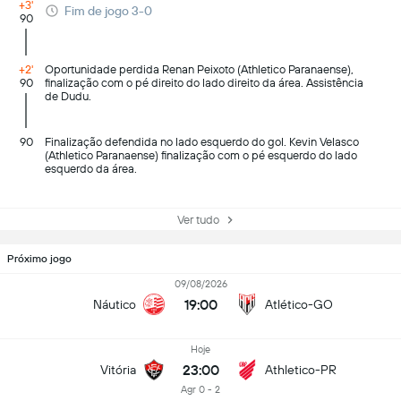
+3'
Fim de jogo 3-0
90
+2'
Oportunidade perdida Renan Peixoto (Athletico Paranaense),
90
finalização com o pé direito do lado direito da área. Assistência
de Dudu.
90
Finalização defendida no lado esquerdo do gol. Kevin Velasco
(Athletico Paranaense) finalização com o pé esquerdo do lado
esquerdo da área.
Ver tudo
Próximo jogo
09/08/2026
19:00
Náutico
Atlético-GO
Hoje
23:00
Vitória
Athletico-PR
Agr 0 - 2