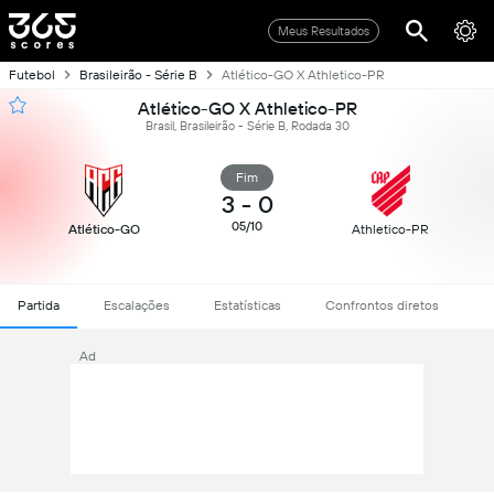
Meus Resultados
Futebol
Brasileirão - Série B
Atlético-GO X Athletico-PR
Atlético-GO X Athletico-PR
Brasil, Brasileirão - Série B, Rodada 30
Fim
3
-
0
05/10
Atlético-GO
Athletico-PR
Partida
Escalações
Estatísticas
Confrontos diretos
Ad