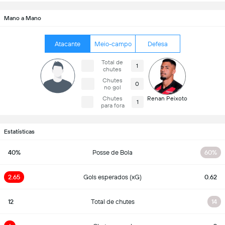
Mano a Mano
Atacante
Meio-campo
Defesa
Total de
1
chutes
Chutes
0
no gol
Chutes
Renan Peixoto
1
para fora
Estatísticas
40%
Posse de Bola
60%
2.65
Gols esperados (xG)
0.62
12
Total de chutes
14