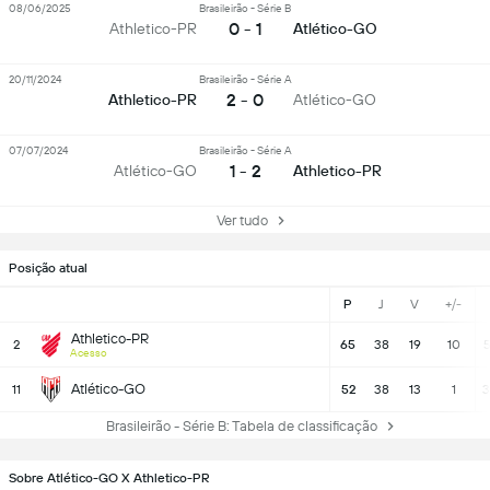
08/06/2025
Brasileirão - Série B
0 - 1
Athletico-PR
Atlético-GO
20/11/2024
Brasileirão - Série A
2 - 0
Athletico-PR
Atlético-GO
07/07/2024
Brasileirão - Série A
1 - 2
Atlético-GO
Athletico-PR
Ver tudo
Posição atual
P
J
V
+/-
Athletico-PR
2
65
38
19
10
5
Acesso
Atlético-GO
11
52
38
13
1
3
Brasileirão - Série B: Tabela de classificação
Sobre Atlético-GO X Athletico-PR