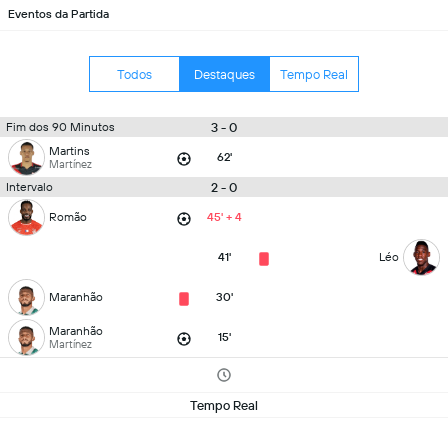
Eventos da Partida
Todos
Destaques
Tempo Real
3 - 0
Fim dos 90 Minutos
Martins
62'
Martínez
2 - 0
Intervalo
Romão
45' + 4
41'
Léo
Maranhão
30'
Maranhão
15'
Martínez
Tempo Real