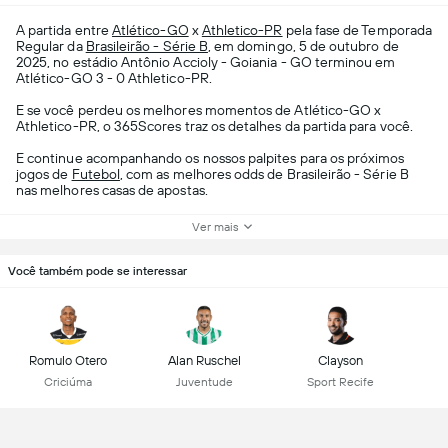
A partida entre
Atlético-GO
x
Athletico-PR
pela fase de Temporada
Regular da
Brasileirão - Série B
, em domingo, 5 de outubro de
2025, no estádio Antônio Accioly - Goiania - GO terminou em
Atlético-GO 3 - 0 Athletico-PR.
E se você perdeu os melhores momentos de Atlético-GO x
Athletico-PR, o 365Scores traz os detalhes da partida para você.
E continue acompanhando os nossos palpites para os próximos
jogos de
Futebol
, com as melhores odds de Brasileirão - Série B
nas melhores casas de apostas.
Ver mais
Você também pode se interessar
Romulo Otero
Alan Ruschel
Clayson
Criciúma
Juventude
Sport Recife