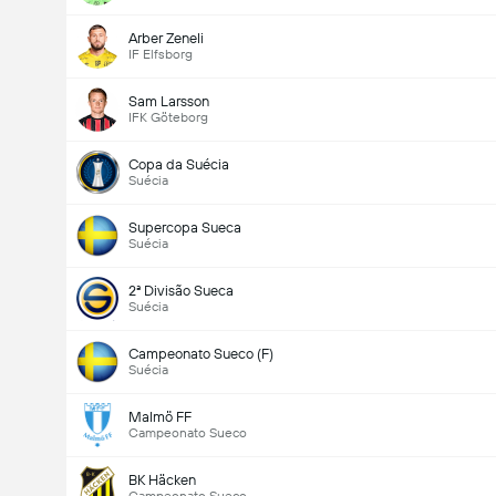
Arber Zeneli
IF Elfsborg
Sam Larsson
IFK Göteborg
Copa da Suécia
Suécia
Supercopa Sueca
Suécia
2ª Divisão Sueca
Suécia
Campeonato Sueco (F)
Suécia
Malmö FF
Campeonato Sueco
BK Häcken