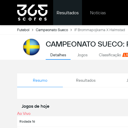
Resultados
Notícias
Futebol
Campeonato Sueco
IF Brommapojkarna X Halmstad
CAMPEONATO SUECO: 
Detalhes
Jogos
Classificação
Resumo
Resultados
Jogos de hoje
Ao Vivo
Rodada 16