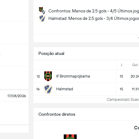
Confrontos: Menos de 2.5 gols - 4/5 Últimos jo
Halmstad: Menos de 2.5 gols - 3/4 Últimos jogo
Ve
Posição atual
y
J
Gol
IF Brommapojkarna
12
15
20:2
Halmstad
16
15
11:31
17/08/2026
Campeonato Sueco: 
Confrontos diretos
Co