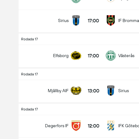
17:00
Sirius
IF Bromma
Rodada 17
17:00
Elfsborg
Västerås
Rodada 17
13:00
Mjällby AIF
Sirius
Rodada 17
12:00
Degerfors IF
IFK Göteb