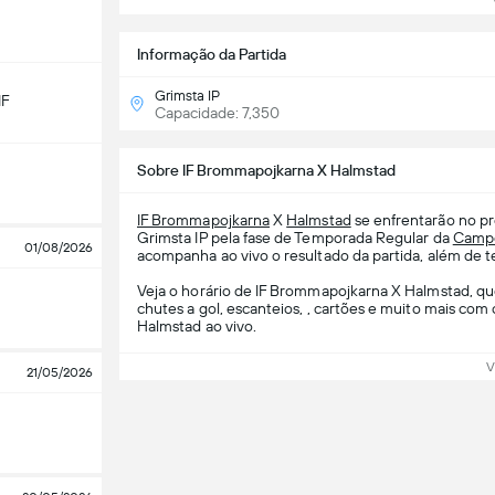
Ve
Informação da Partida
Grimsta IP
IF
Capacidade: 7,350
Sobre IF Brommapojkarna X Halmstad
IF Brommapojkarna
X
Halmstad
se enfrentarão no p
Grimsta IP pela fase de Temporada Regular da
Camp
01/08/2026
acompanha ao vivo o resultado da partida, além de te
Veja o horário de IF Brommapojkarna X Halmstad, qu
chutes a gol, escanteios, , cartões e muito mais co
Halmstad ao vivo.
V
21/05/2026