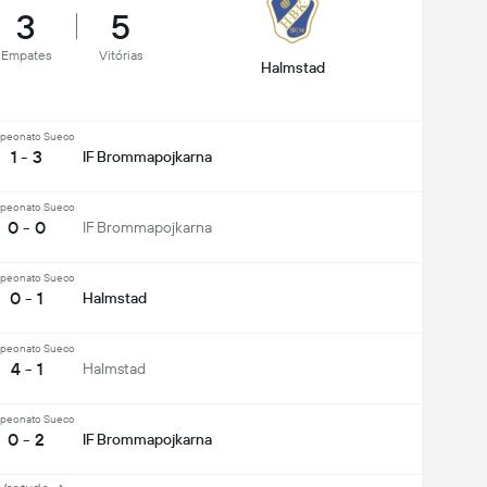
3
5
Empates
Vitórias
Halmstad
peonato Sueco
1 - 3
IF Brommapojkarna
peonato Sueco
0 - 0
IF Brommapojkarna
peonato Sueco
0 - 1
Halmstad
peonato Sueco
4 - 1
Halmstad
peonato Sueco
0 - 2
IF Brommapojkarna