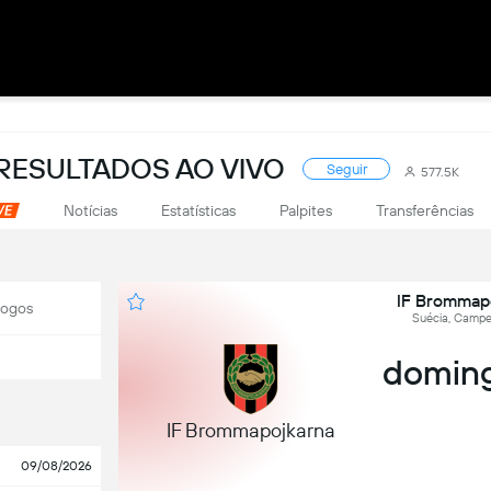
RESULTADOS AO VIVO
Seguir
577.5K
Notícias
Estatísticas
Palpites
Transferências
IF Brommap
Jogos
Suécia, Campe
doming
IF Brommapojkarna
09/08/2026