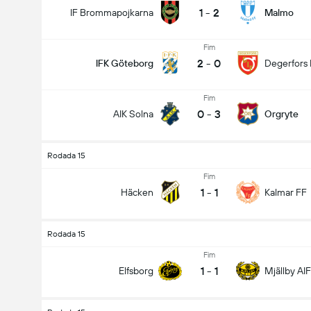
1
-
2
IF Brommapojkarna
Malmo
Fim
2
-
0
IFK Göteborg
Degerfors 
Fim
0
-
3
AIK Solna
Orgryte
Rodada 15
Fim
1
-
1
Häcken
Kalmar FF
Rodada 15
Fim
1
-
1
Elfsborg
Mjällby AIF