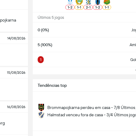
1
-
2
1
-
1
2
-
1
1
-
2
1
-
1
Últimos 5 jogos
pojkarna
0 (0%)
Jo
14/08/2026
5 (100%)
Am
1
Go
Ve
15/08/2026
Tendências top
16/08/2026
Brommapojkarna perdeu em casa - 7/8 Últimos 
Halmstad venceu fora de casa - 3/4 Últimos jog
org