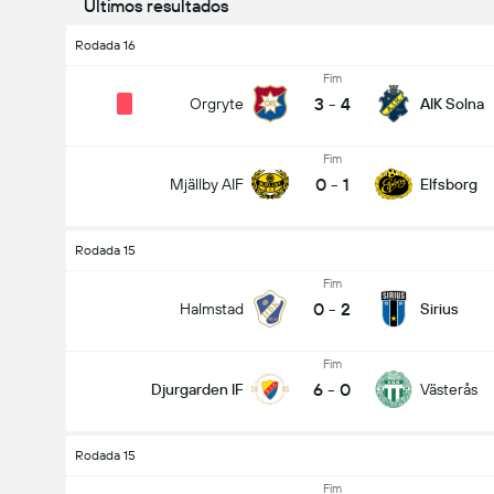
Últimos resultados
Rodada 16
Fim
3
-
4
Orgryte
AIK Solna
Fim
0
-
1
Mjällby AIF
Elfsborg
Rodada 15
Fim
0
-
2
Halmstad
Sirius
Fim
6
-
0
Djurgarden IF
Västerås
Rodada 15
Fim