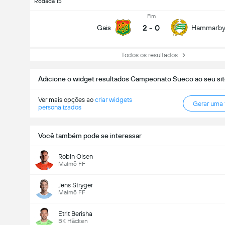
Rodada 15
Fim
2
-
0
Gais
Hammarb
Todos os resultados
Adicione o widget resultados Campeonato Sueco ao seu si
Ver mais opções ao
criar widgets
Gerar uma
personalizados
Você também pode se interessar
Robin Olsen
Malmö FF
Jens Stryger
Malmö FF
Etrit Berisha
BK Häcken