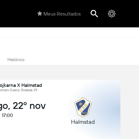
Meus Resultados
Histórico
ojkarna X Halmstad
onato Sueco, Rodada 29
o, 22º nov
17:00
Halmstad