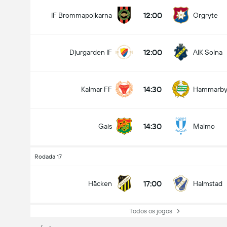
12:00
IF Brommapojkarna
Orgryte
12:00
Djurgarden IF
AIK Solna
14:30
Kalmar FF
Hammarb
14:30
Gais
Malmo
Rodada 17
17:00
Häcken
Halmstad
Todos os jogos