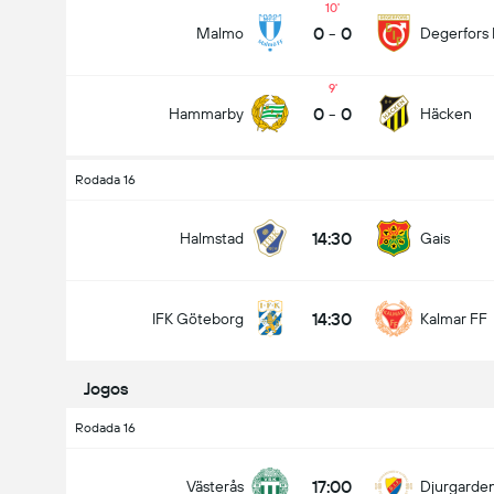
10
0
-
0
Malmo
Degerfors 
9
0
-
0
Hammarby
Häcken
Total de Gols (2.5)
Rodada 16
Menos que
Mais que
14:30
Halmstad
Gais
14:30
IFK Göteborg
Kalmar FF
Jogos
Rodada 16
17:00
Västerås
Djurgarden