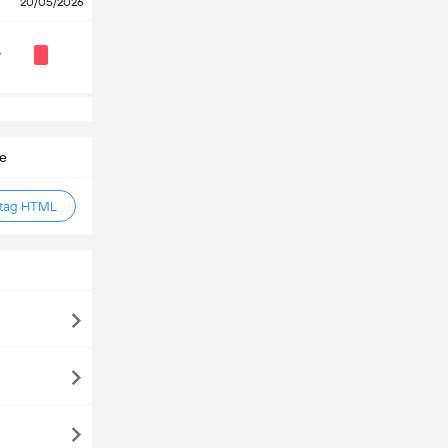
20/05/2026
y
te
 tag HTML