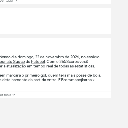
r tudo
róximo dia domingo, 22 de novembro de 2026, no estádio
eonato Sueco
de
Futebol
. Com o 365Scores você
r a atualização em tempo real de todas as estatísticas.
em marcará o primeiro gol, quem terá mais posse de bola,
m o detalhamento da partida entre IF Brommapojkarna x
er mais