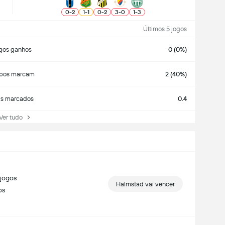
0
-
2
1
-
1
0
-
2
3
-
0
1
-
3
Últimos 5 jogos
gos ganhos
0 (0%)
bos marcam
2 (40%)
ls marcados
0.4
r tudo
jogos
Halmstad vai vencer
os