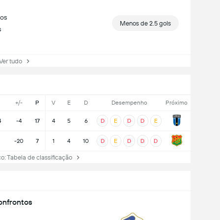
gos
Menos de 2.5 gols
s
r tudo
+/-
P
V
E
D
Desempenho
Próximo
4
-4
17
4
5
6
D
E
D
D
E
-20
7
1
4
10
D
E
D
D
D
Tabela de classificação
nfrontos