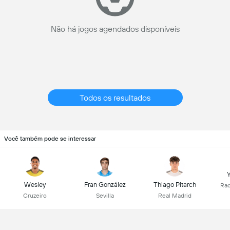
Não há jogos agendados disponíveis
Todos os resultados
Você também pode se interessar
Y
Wesley
Fran González
Thiago Pitarch
Rac
Cruzeiro
Sevilla
Real Madrid