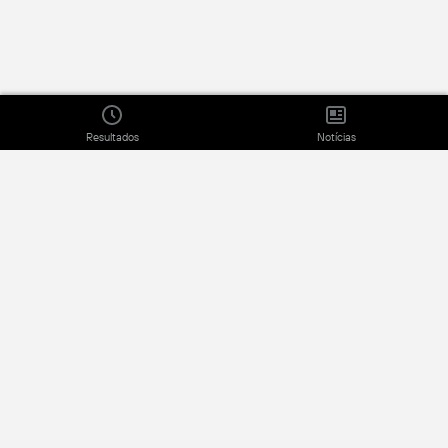
Resultados
Notícias
Quem somos
Política de privacidade
Nossos widgets
Anuncie
Fale conosco
Terms of Use