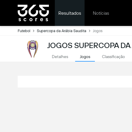
Resultados
Notícias
Futebol
Supercopa da Arábia Saudita
Jogos
JOGOS SUPERCOPA DA 
Detalhes
Jogos
Classificação