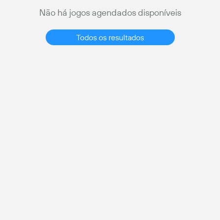
Não há jogos agendados disponíveis
Todos os resultados