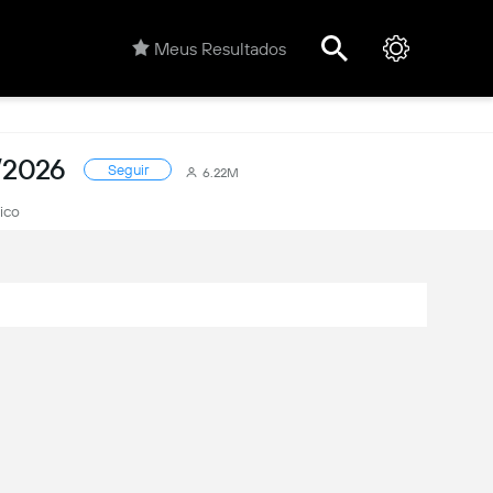
Meus Resultados
/2026
Seguir
6.22M
ico