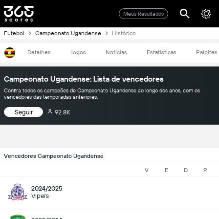
Meus Resultados
Futebol
Campeonato Ugandense
Histórico
Detalhes
Jogos
Notícias
Estatísticas
Palpites
Campeonato Ugandense: Lista de vencedores
Confira todos os campeões de Campeonato Ugandense ao longo dos anos, com os
vencedores das temporadas anteriores.
Seguir
92.8K
Vencedores Campeonato Ugandense
V
E
D
P
2024/2025
Vipers