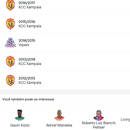
2016/2017
KCC Kampala
2015/2016
KCC Kampala
2014/2015
Vipers
2013/2014
KCC Kampala
2012/2013
KCC Kampala
Você também pode se interessar
Livin
Roberto Luiz Bianchi
Gavin Kizito
Ashraf Mandela
Pelliser