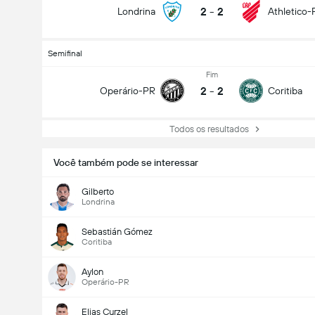
2
-
2
Londrina
Athletico-
Semifinal
Fim
2
-
2
Operário-PR
Coritiba
Todos os resultados
Você também pode se interessar
Gilberto
Londrina
Sebastián Gómez
Coritiba
Aylon
Operário-PR
Elias Curzel