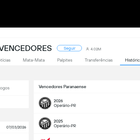
E VENCEDORES
Seguir
4.02M
tícias
Mata-Mata
Palpites
Transferências
Históri
Vencedores Paranaense
Jogos
2026
Operário-PR
2025
Operário-PR
07/03/2026