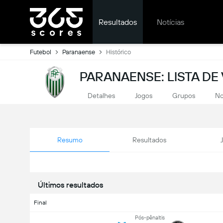
Resultados
Notícias
Futebol
Paranaense
Histórico
PARANAENSE: LISTA D
Detalhes
Jogos
Grupos
No
Resumo
Resultados
Últimos resultados
Final
Pós-pênaltis