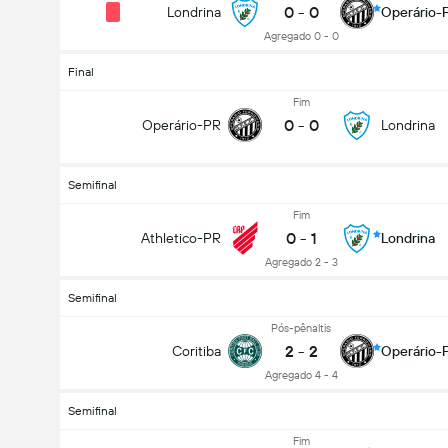
0
-
0
Londrina
Operário-
Agregado 0 - 0
Final
Fim
0
-
0
Operário-PR
Londrina
Semifinal
Fim
0
-
1
Athletico-PR
Londrina
Agregado 2 - 3
Semifinal
Pós-pênaltis
2
-
2
Coritiba
Operário-
Agregado 4 - 4
Semifinal
Fim