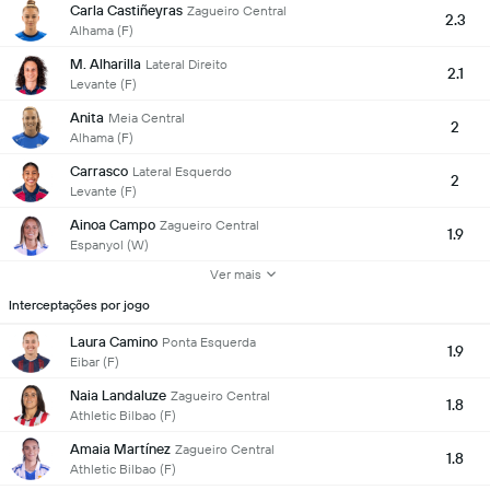
Carla Castiñeyras
Zagueiro Central
2.3
Alhama (F)
M. Alharilla
Lateral Direito
2.1
Levante (F)
Anita
Meia Central
2
Alhama (F)
Carrasco
Lateral Esquerdo
2
Levante (F)
Ainoa Campo
Zagueiro Central
1.9
Espanyol (W)
Ver mais
Interceptações por jogo
Laura Camino
Ponta Esquerda
1.9
Eibar (F)
Naia Landaluze
Zagueiro Central
1.8
Athletic Bilbao (F)
Amaia Martínez
Zagueiro Central
1.8
Athletic Bilbao (F)