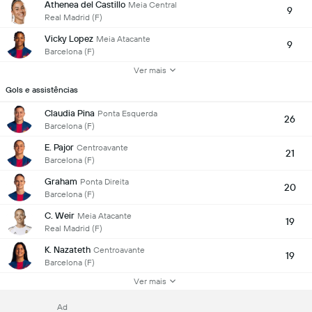
Athenea del Castillo
Meia Central
9
Real Madrid (F)
Vicky Lopez
Meia Atacante
9
Barcelona (F)
Ver mais
Gols e assistências
Claudia Pina
Ponta Esquerda
26
Barcelona (F)
E. Pajor
Centroavante
21
Barcelona (F)
Graham
Ponta Direita
20
Barcelona (F)
C. Weir
Meia Atacante
19
Real Madrid (F)
K. Nazateth
Centroavante
19
Barcelona (F)
Ver mais
Ad