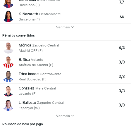
7.7
Barcelona (F)
K. Nazateth
Centroavante
7.6
Barcelona (F)
Ver mais
Pênaltis convertidos
Mônica
Zagueiro Central
4/4
Madrid CFF (F)
B. Risa
Volante
3/3
Atlético de Madrid (F)
Edna Imade
Centroavante
3/3
Real Sociedad (F)
Gonzalez
Meia Central
3/3
Levante (F)
L. Ballesté
Zagueiro Central
3/3
Espanyol (W)
Ver mais
Roubada de bola por jogo