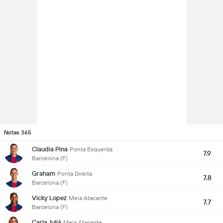
Notas 365
Claudia Pina
Ponta Esquerda
7.9
Barcelona (F)
Graham
Ponta Direita
7.8
Barcelona (F)
Vicky Lopez
Meia Atacante
7.7
Barcelona (F)
Carla Juliá
Meia Atacante