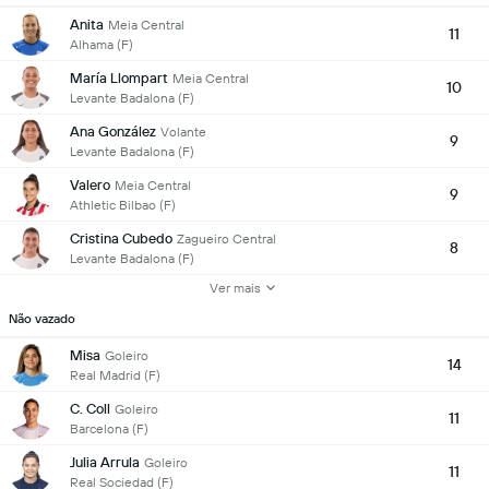
Anita
Meia Central
11
Alhama (F)
María Llompart
Meia Central
10
Levante Badalona (F)
Ana González
Volante
9
Levante Badalona (F)
Valero
Meia Central
9
Athletic Bilbao (F)
Cristina Cubedo
Zagueiro Central
8
Levante Badalona (F)
Ver mais
Não vazado
Misa
Goleiro
14
Real Madrid (F)
C. Coll
Goleiro
11
Barcelona (F)
Julia Arrula
Goleiro
11
Real Sociedad (F)