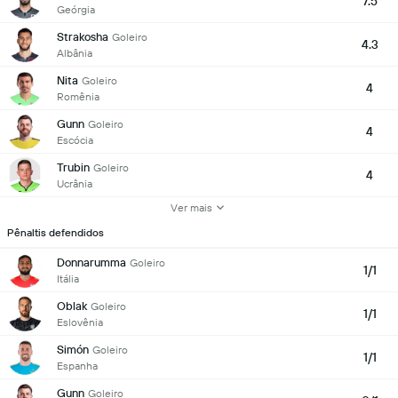
7.5
Geórgia
Strakosha
Goleiro
4.3
Albânia
Nita
Goleiro
4
Romênia
Gunn
Goleiro
4
Escócia
Trubin
Goleiro
4
Ucrânia
Ver mais
Pênaltis defendidos
Donnarumma
Goleiro
1/1
Itália
Oblak
Goleiro
1/1
Eslovênia
Simón
Goleiro
1/1
Espanha
Gunn
Goleiro