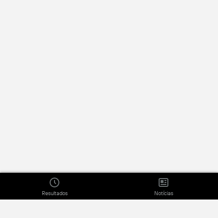
Resultados
Notícias