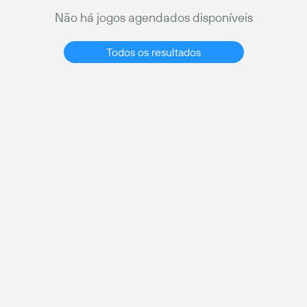
Não há jogos agendados disponíveis
Todos os resultados