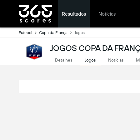
Resultados
Notícias
Futebol
Copa da França
Jogos
JOGOS COPA DA FRANÇ
Detalhes
Jogos
Notícias
M