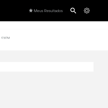
Meus Resultados
17.87M