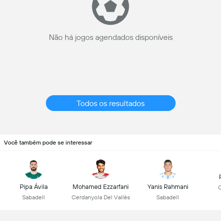
Não há jogos agendados disponíveis
Todos os resultados
Você também pode se interessar
Pipa Ávila
Mohamed Ezzarfani
Yanis Rahmani
C
Sabadell
Cerdanyola Del Vallès
Sabadell