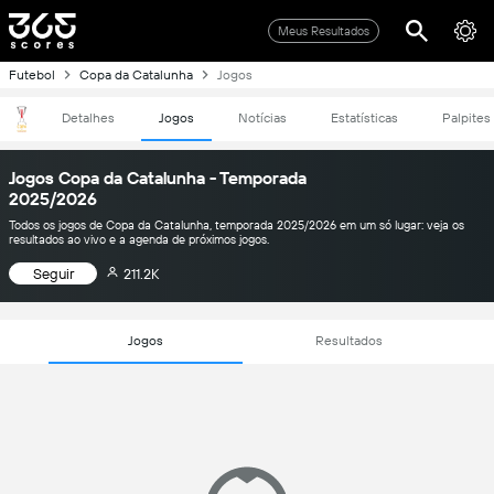
Meus Resultados
Futebol
Copa da Catalunha
Jogos
Detalhes
Jogos
Notícias
Estatísticas
Palpites
Jogos Copa da Catalunha - Temporada
2025/2026
Todos os jogos de Copa da Catalunha, temporada 2025/2026 em um só lugar: veja os
resultados ao vivo e a agenda de próximos jogos.
Seguir
211.2K
Jogos
Resultados