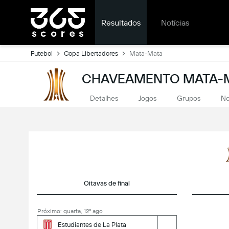
Resultados
Notícias
Futebol
Copa Libertadores
Mata-Mata
CHAVEAMENTO MATA-M
Detalhes
Jogos
Grupos
No
Oitavas de final
Próximo: quarta, 12º ago
Estudiantes de La Plata