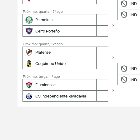
IND
Próximo: quarta, 12º ago
IND
Palmeiras
Cerro Porteño
Próximo: quarta, 12º ago
Platense
Coquimbo Unido
IND
Próximo: terça, 11º ago
IND
Fluminense
CS Independiente Rivadavia