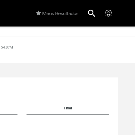
Meus Resultados
54.87M
Final