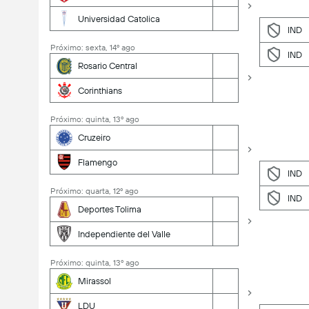
Universidad Catolica
IND
Próximo: sexta, 14º ago
IND
Rosario Central
Corinthians
Próximo: quinta, 13º ago
Cruzeiro
Flamengo
IND
Próximo: quarta, 12º ago
IND
Deportes Tolima
Independiente del Valle
Próximo: quinta, 13º ago
Mirassol
LDU