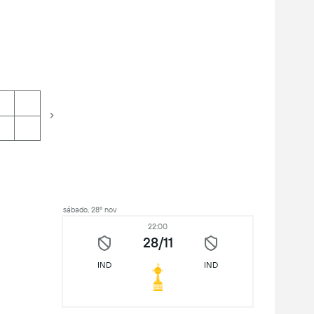
sábado, 28º nov
22:00
28/11
IND
IND