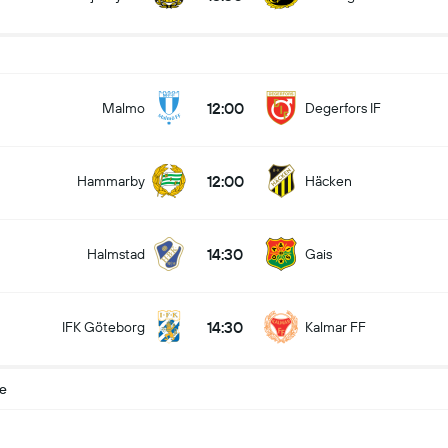
12:00
Malmo
Degerfors IF
12:00
Hammarby
Häcken
14:30
Halmstad
Gais
14:30
IFK Göteborg
Kalmar FF
te