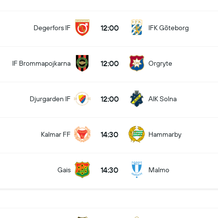
12:00
Degerfors IF
IFK Göteborg
12:00
IF Brommapojkarna
Orgryte
12:00
Djurgarden IF
AIK Solna
14:30
Kalmar FF
Hammarby
14:30
Gais
Malmo