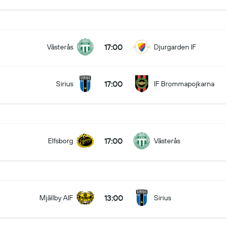
17:00
Västerås
Djurgarden IF
17:00
Sirius
IF Brommapojkarna
17:00
Elfsborg
Västerås
13:00
Mjällby AIF
Sirius