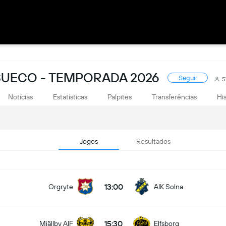
UECO - TEMPORADA 2026
Seguir
5
Notícias
Estatísticas
Palpites
Transferências
Hi
Jogos
Resultados
13:00
Orgryte
AIK Solna
15:30
Mjällby AIF
Elfsborg